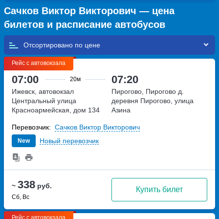
Сачков Виктор Викторович — цена
билетов и расписание автобусов
Отсортировано по
Рейс с автовокзала
07:00
07:20
20м
Ижевск, автовокзал
Пирогово, Пирогово д.
Центральный
улица
деревня Пирогово, улица
Красноармейская, дом 134
Азина
Перевозчик:
Сачков Виктор Викторович
Новый перевозчик
New
338
~
руб.
Купить билет
Сб, Вс
Рейс с автовокзала