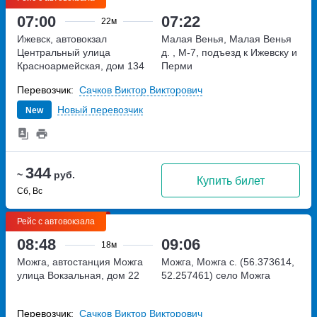
07:00
07:22
22м
Ижевск, автовокзал
Малая Венья, Малая Венья
Центральный
улица
д.
, М-7, подъезд к Ижевску и
Красноармейская, дом 134
Перми
Перевозчик:
Сачков Виктор Викторович
Новый перевозчик
New
344
~
руб.
Купить билет
Сб, Вс
Рейс с автовокзала
08:48
09:06
18м
Можга, автостанция Можга
Можга, Можга с. (56.373614,
улица Вокзальная, дом 22
52.257461)
село Можга
Перевозчик:
Сачков Виктор Викторович