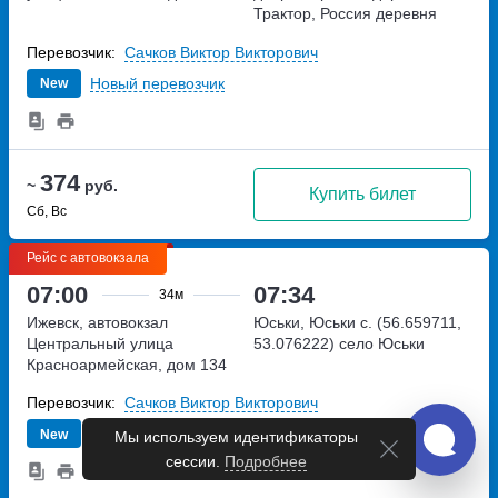
Трактор, Россия
деревня
Трактор, Россия
Перевозчик:
Сачков Виктор Викторович
Новый перевозчик
New
374
~
руб.
Купить билет
Сб, Вс
Рейс с автовокзала
07:00
07:34
34м
Ижевск, автовокзал
Юськи, Юськи с. (56.659711,
Центральный
улица
53.076222)
село Юськи
Красноармейская, дом 134
Перевозчик:
Сачков Виктор Викторович
Новый перевозчик
New
Мы используем идентификаторы
сессии.
Подробнее