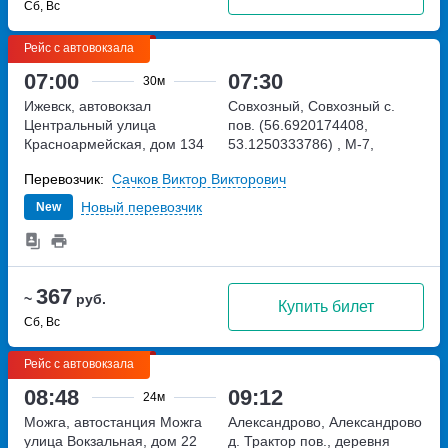
Сб, Вс
Рейс с автовокзала
07:00
07:30
30м
Ижевск, автовокзал
Совхозный, Совхозный с.
Центральный
улица
пов. (56.6920174408,
Красноармейская, дом 134
53.1250333786)
, М-7,
подъезд к Ижевску и Перми
Перевозчик:
Сачков Виктор Викторович
Новый перевозчик
New
367
~
руб.
Купить билет
Сб, Вс
Рейс с автовокзала
08:48
09:12
24м
Можга, автостанция Можга
Александрово, Александрово
улица Вокзальная, дом 22
д. Трактор пов., деревня