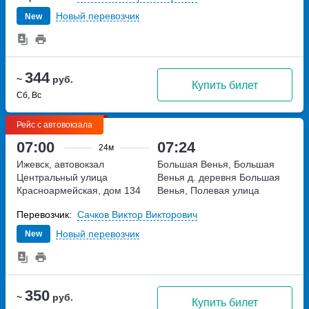
Новый перевозчик
New
344
~
руб.
Купить билет
Сб, Вс
Рейс с автовокзала
07:00
07:24
24м
Ижевск, автовокзал
Большая Венья, Большая
Центральный
улица
Венья д.
деревня Большая
Красноармейская, дом 134
Венья, Полевая улица
Перевозчик:
Сачков Виктор Викторович
Новый перевозчик
New
350
~
руб.
Купить билет