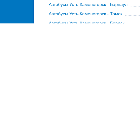
Автобусы Усть-Каменогорск - Барнаул
Автобусы Усть-Каменогорск - Томск
Автобусы Усть-Каменогорск - Бердск
Расписание автобусов 
Автобусы Усть-Каменогорск
Авт
Автобусы Шемонаиха
Авт
Расписание автобусов из 
Автобусы из Усть-Каменогорска в
Россию
Автовокзалы и
автобусы Уст
Автовокзал Усть-Каменогорский
авт
автокасса Усть-Каменогорск
bile