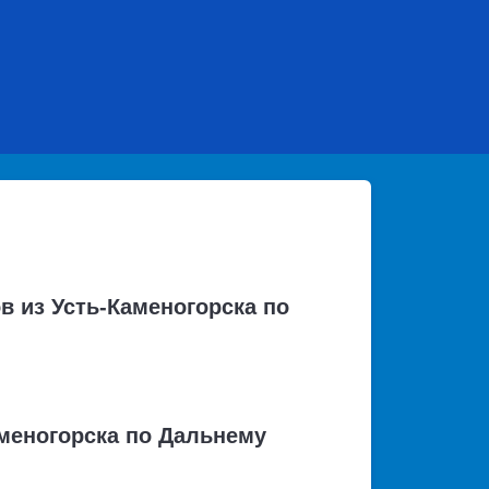
в из Усть-Каменогорска по
меногорска по Дальнему