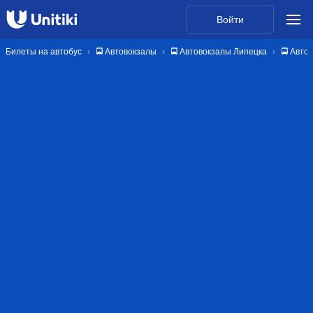
Войти
Билеты на автобус
🚍 Автовокзалы
🚍 Автовокзалы Липецка
🚍 Авто