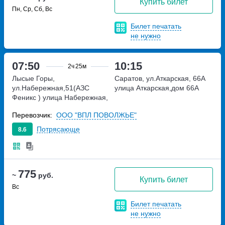
Купить билет
Пн, Ср, Сб, Вс
Билет печатать
не нужно
07:50
10:15
2ч
25м
Лысые Горы,
Саратов, ул.Аткарская, 66А
ул.Набережная,51(АЗС
улица Аткарская,дом 66А
Феникс )
улица Набережная,
дом 51
Перевозчик:
ООО "ВПЛ ПОВОЛЖЬЕ"
Потрясающе
8.6
775
~
руб.
Купить билет
Вс
Билет печатать
не нужно