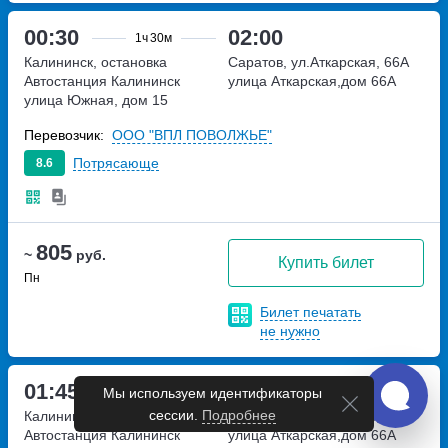
00:30
02:00
1ч
30м
Калининск, остановка
Саратов, ул.Аткарская, 66А
Автостанция Калининск
улица Аткарская,дом 66А
улица Южная, дом 15
Перевозчик:
ООО "ВПЛ ПОВОЛЖЬЕ"
Потрясающе
8.6
805
~
руб.
Купить билет
Пн
Билет печатать
не нужно
01:45
03:15
1ч
30м
Мы используем идентификаторы
сессии.
Подробнее
Калининск, остановка
Саратов, ул.Аткарская, 66А
Автостанция Калининск
улица Аткарская,дом 66А