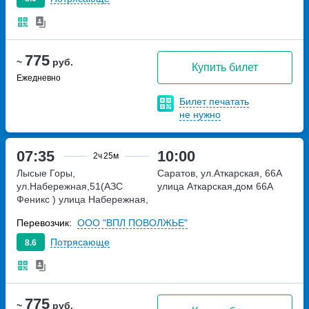
775
~
руб.
Купить билет
Ежедневно
Билет печатать
не нужно
07:35
10:00
2ч
25м
Лысые Горы,
Саратов, ул.Аткарская, 66А
ул.Набережная,51(АЗС
улица Аткарская,дом 66А
Феникс )
улица Набережная,
дом 51
Перевозчик:
ООО "ВПЛ ПОВОЛЖЬЕ"
Потрясающе
8.6
775
~
руб.