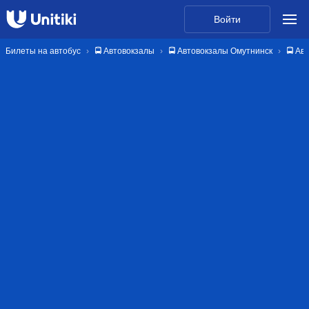
Войти
Билеты на автобус
🚍 Автовокзалы
🚍 Автовокзалы Омутнинск
🚍 Ав