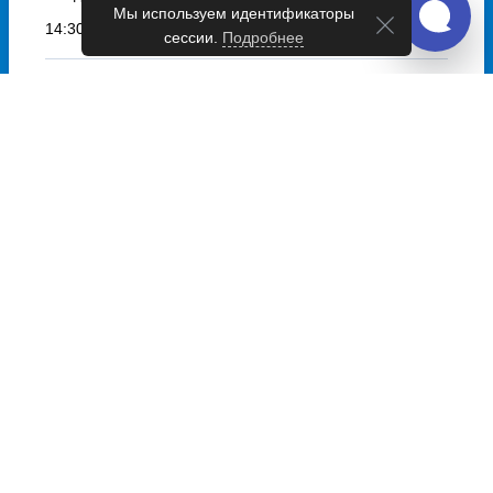
Мы используем идентификаторы
14:30
сессии.
Подробнее
Чт
14:38
Выбрать дату
и купить от 533 руб.
Автобусы из Омутнинск в
Белорыбцы
Ежедневно, кроме Чт
14:30
Чт
14:38
Выбрать дату
и купить от 899 руб.