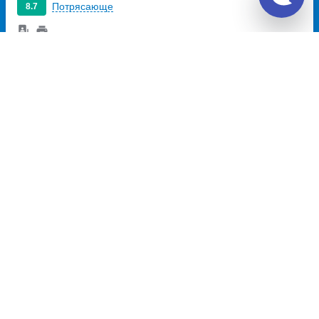
Потрясающе
8.7
738
~
руб.
Купить билет
Чт
Отзывы о Unitiki