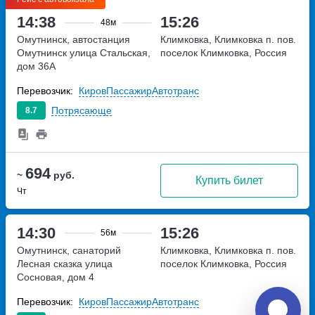
14:38
15:26
48м
Омутнинск, автостанция
Климковка, Климковка п. пов.
Омутнинск
улица Стальская,
поселок Климковка, Россия
дом 36А
Перевозчик:
КировПассажирАвтотранс
Потрясающе
8.7
694
~
руб.
Купить билет
Чт
14:30
15:26
56м
Омутнинск, санаторий
Климковка, Климковка п. пов.
Лесная сказка
улица
поселок Климковка, Россия
Сосновая, дом 4
Перевозчик:
КировПассажирАвтотранс