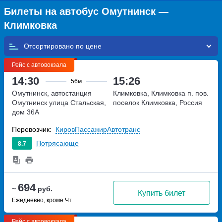
Билеты на автобус Омутнинск —
Климковка
Отсортировано по
Рейс с автовокзала
14:30
15:26
56м
Омутнинск, автостанция
Климковка, Климковка п. пов.
Омутнинск
улица Стальская,
поселок Климковка, Россия
дом 36А
Перевозчик:
КировПассажирАвтотранс
Потрясающе
8.7
694
~
руб.
Купить билет
Ежедневно, кроме Чт
Рейс с автовокзала