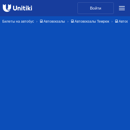
Войти
Билеты на автобус
🚍 Автовокзалы
🚍 Автовокзалы Темрюк
🚍 Автов