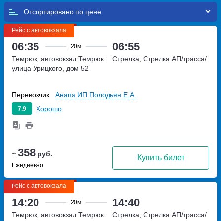
Отсортировано по
Рейс с автовокзала
06:35
06:55
20м
Темрюк, автовокзал Темрюк
Стрелка, Стрелка АП/трасса/
улица Урицкого, дом 52
Перевозчик:
Анапа ИП Полодьян Е.А.
Хорошо
7.9
358
~
руб.
Купить билет
Ежедневно
Рейс с автовокзала
14:20
14:40
20м
Темрюк, автовокзал Темрюк
Стрелка, Стрелка АП/трасса/