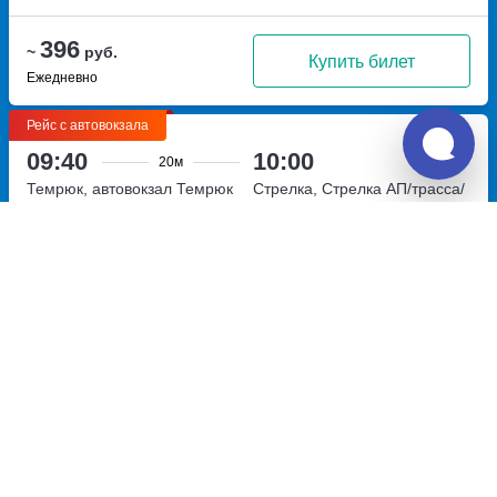
396
~
руб.
Купить билет
Ежедневно
Рейс с автовокзала
09:40
10:00
20м
Темрюк, автовокзал Темрюк
Стрелка, Стрелка АП/трасса/
улица Урицкого, дом 52
Перевозчик:
ООО "Межгород"
Очень хорошо
8.1
399
~
руб.
Купить билет
Ежедневно
Рейс с автовокзала