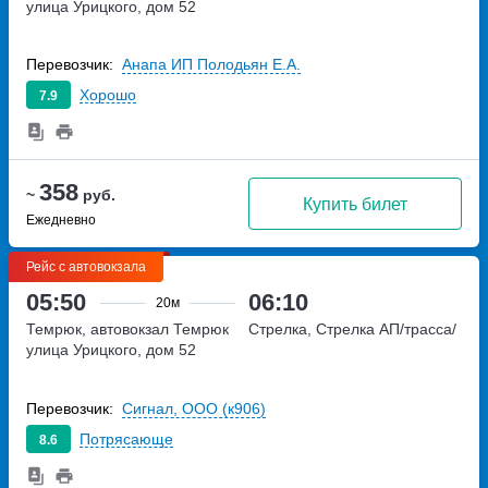
улица Урицкого, дом 52
Перевозчик:
Анапа ИП Полодьян Е.А.
Хорошо
7.9
358
~
руб.
Купить билет
Ежедневно
Рейс с автовокзала
05:50
06:10
20м
Темрюк, автовокзал Темрюк
Стрелка, Стрелка АП/трасса/
улица Урицкого, дом 52
Перевозчик:
Сигнал, ООО (к906)
Потрясающе
8.6