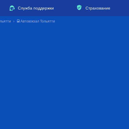
Служба поддержки
Страхование
ольятти
🚍 Автовокзал Тольятти