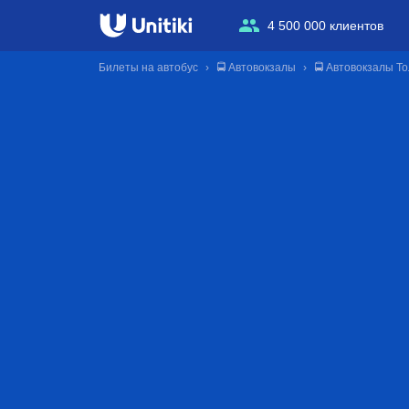
4 500 000 клиентов
Билеты на автобус
🚍 Автовокзалы
🚍 Автовокзалы Т