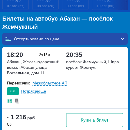
руб.
руб.
руб.
руб.
07 авг. (пт)
08 авг. (сб)
09 авг. (вс)
10 авг. (пн)
11
Билеты на автобус Абакан — посёлок
Жемчужный
Отсортировано по
18:20
20:35
2ч
15м
Абакан, Железнодорожный
посёлок Жемчужный, Шира
вокзал Абакан
улица
курорт Жемчуж.
Вокзальная, дом 11
Перевозчик:
Межобластное АП
Потрясающе
8.8
1 216
~
руб.
Купить билет
Ср