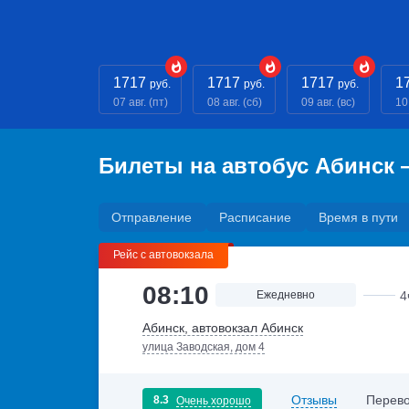
1717
1717
1717
1
руб.
руб.
руб.
07 авг. (пт)
08 авг. (сб)
09 авг. (вс)
10
Билеты на автобус Абинск
Отправление
Расписание
Время в пути
Рейс с автовокзала
08:10
Ежедневно
4
Абинск, автовокзал Абинск
улица Заводская, дом 4
Отзывы
Перево
8.3
Очень хорошо