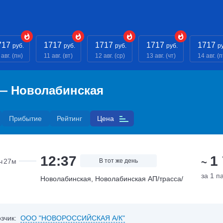
717
1717
1717
1717
1717
руб.
руб.
руб.
руб.
р
 авг. (пн)
11 авг. (вт)
12 авг. (ср)
13 авг. (чт)
14 авг. (п
 — Новолабинская
Прибытие
Рейтинг
Цена
12:37
1
~
ч
27м
В тот же день
за 1 п
Новолабинская, Новолабинская АП/трасса/
зчик:
ООО "НОВОРОССИЙСКАЯ А/К"