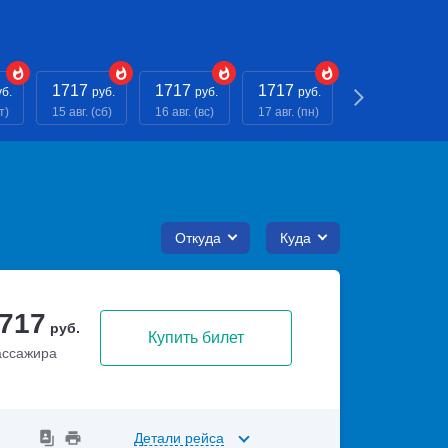
1717
1717
1717
1717
уб.
руб.
руб.
руб.
руб.
т)
15 авг. (сб)
16 авг. (вс)
17 авг. (пн)
18 авг. (вт)
Откуда
Куда
 717
руб.
Купить билет
ассажира