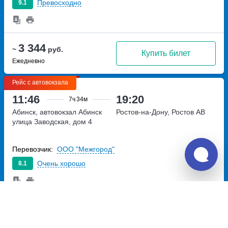
Превосходно
9.1
3 344
~
руб.
Купить билет
Ежедневно
Рейс с автовокзала
11:46
19:20
7ч
34м
Абинск, автовокзал Абинск
Ростов-на-Дону, Ростов АВ
улица Заводская, дом 4
Перевозчик:
ООО "Межгород"
Очень хорошо
8.1
3 372
~
руб.
Купить билет
Ежедневно