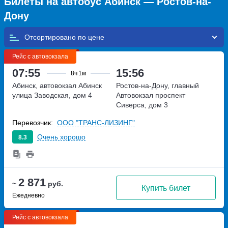
Билеты на автобус Абинск — Ростов-на-
Дону
Отсортировано по
Рейс с автовокзала
07:55
15:56
8ч
1м
Абинск, автовокзал Абинск
Ростов-на-Дону, главный
улица Заводская, дом 4
Автовокзал
проспект
Сиверса, дом 3
Перевозчик:
ООО "ТРАНС-ЛИЗИНГ"
Очень хорошо
8.3
2 871
~
руб.
Купить билет
Ежедневно
Рейс с автовокзала