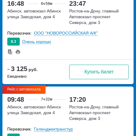
16:48
23:47
6ч
59м
Абинск, автовокзал Абинск
Ростов-на-Дону, главный
улица Заводская, дом 4
Автовокзал
проспект
Сиверса, дом 3
Перевозчик:
ООО "НОВОРОССИЙСКАЯ А/К"
Очень хорошо
8.3
3 125
~
руб.
Купить билет
Ежедневно
Рейс с автовокзала
09:48
17:20
7ч
32м
Абинск, автовокзал Абинск
Ростов-на-Дону, главный
улица Заводская, дом 4
Автовокзал
проспект
Сиверса, дом 3
Перевозчик:
Геленджиктранстур