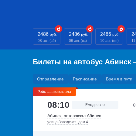
2486
2486
2486
2
руб.
руб.
руб.
08 авг. (сб)
09 авг. (вс)
10 авг. (пн)
11 
Билеты на автобус Абинск 
Отправление
Расписание
Время в пути
Рейс с автовокзала
08:10
Ежедневно
6
Абинск, автовокзал Абинск
улица Заводская, дом 4