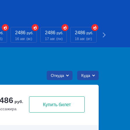
2486
2486
2486
2486
уб.
руб.
руб.
руб.
руб.
б)
16 авг. (вс)
17 авг. (пн)
18 авг. (вт)
19 авг. (ср)
Откуда
Куда
 486
руб.
Купить билет
ассажира