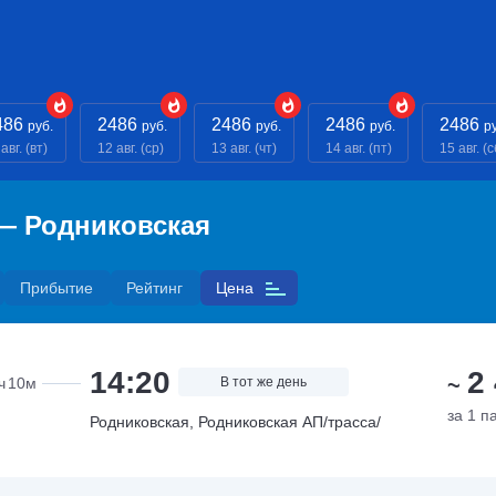
486
2486
2486
2486
2486
руб.
руб.
руб.
руб.
р
авг. (вт)
12 авг. (ср)
13 авг. (чт)
14 авг. (пт)
15 авг. (с
— Родниковская
Прибытие
Рейтинг
Цена
14:20
2
~
ч
10м
В тот же день
за 1 п
Родниковская, Родниковская АП/трасса/