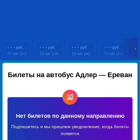
- - -
- - -
- - -
- - -
- 
руб.
руб.
руб.
руб.
07 авг. (пт)
08 авг. (сб)
09 авг. (вс)
10 авг. (пн)
11
Билеты на автобус Адлер — Ереван
Нет билетов по данному направлению
Подпишитесь и мы пришлем уведомление, когда билеты
появятся