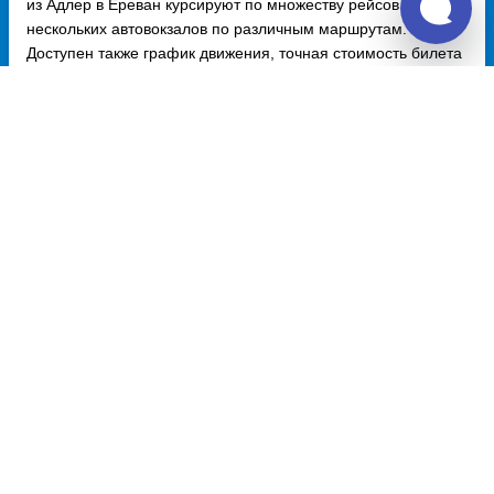
из Адлер в Ереван курсируют по множеству рейсов из
нескольких автовокзалов по различным маршрутам.
Доступен также график движения, точная стоимость билета
и примерный маршрут следования автобуса на карте.
Купить билет из Адлер
Адлер - Москва
5880 руб.
Адлер - Луганск
6160 руб.
Адлер - Нижний Новгород
11458 руб.
Адлер - Ростов-на-Дону
5152 руб.
Адлер - Пермь
0 руб.
Купить билет в Адлер
Москва - Адлер