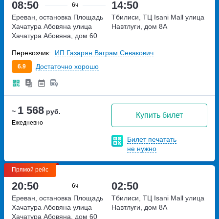
08:50
14:50
6ч
Ереван, остановка Площадь
Тбилиси, ТЦ Isani Mall
улица
Хачатура Абовяна
улица
Навтлуги, дом 8А
Хачатура Абовяна, дом 60
Перевозчик:
ИП Газарян Ваграм Севакович
Достаточно хорошо
6.9
1 568
~
руб.
Купить билет
Ежедневно
Билет печатать
не нужно
Прямой рейс
20:50
02:50
6ч
Ереван, остановка Площадь
Тбилиси, ТЦ Isani Mall
улица
Хачатура Абовяна
улица
Навтлуги, дом 8А
Хачатура Абовяна, дом 60