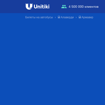
4 500 000 клиентов
Билеты на автобусы
🚍 Алаверди
🚍 Армавир