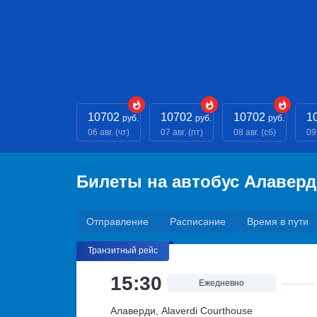
10702
10702
10702
1
руб.
руб.
руб.
06 авг. (чт)
07 авг. (пт)
08 авг. (сб)
09 
Билеты на автобус Алавер
Отправление
Расписание
Время в пути
Транзитный рейс
15:30
Ежедневно
Алаверди, Alaverdi Courthouse