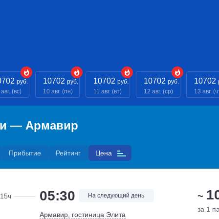
0702
10702
10702
10702
10702
руб.
руб.
руб.
руб.
авг. (вс)
10 авг. (пн)
11 авг. (вт)
12 авг. (ср)
13 авг. (ч
ди — Армавир
Прибытие
Рейтинг
Цена
1
05:30
~
15ч
На следующий день
за 1 п
Армавир, гостиница Элита