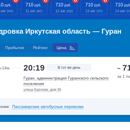
10
710
710
710
710
руб.
руб.
руб.
руб.
руб
 авг. (пн)
11 авг. (вт)
12 авг. (ср)
13 авг. (чт)
14 авг. (п
дровка Иркутская область — Гуран
Прибытие
Рейтинг
Цена
20:19
7
~
ч
14м
В тот же день
за 1 п
Гуран, администрация Гуранского сельского
поселения
улица Бурлова, дом 36
зчик:
Пассажирские автобусные перевозки