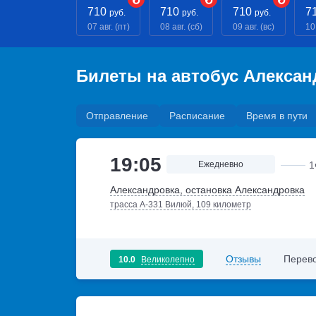
710
710
710
7
руб.
руб.
руб.
07 авг. (пт)
08 авг. (сб)
09 авг. (вс)
10
Билеты на автобус Алексан
Отправление
Расписание
Время в пути
19:05
Ежедневно
1
Александровка, остановка Александровка
трасса А-331 Вилюй, 109 километр
Отзывы
Перево
10.0
Великолепно