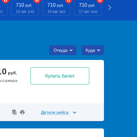
710
710
710
710
.
руб.
руб.
руб.
руб.
т)
15 авг. (сб)
16 авг. (вс)
17 авг. (пн)
18 авг. (вт)
Откуда
Куда
10
руб.
Купить билет
ассажира