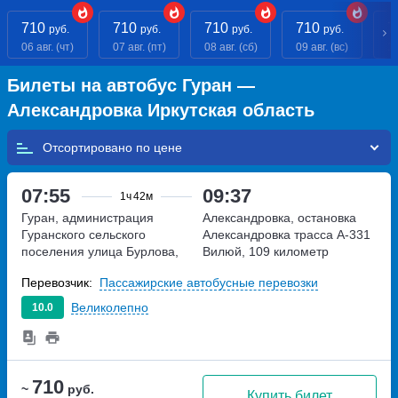
710
710
710
710
7
руб.
руб.
руб.
руб.
06 авг. (чт)
07 авг. (пт)
08 авг. (сб)
09 авг. (вс)
10
Билеты на автобус Гуран —
Александровка Иркутская область
Отсортировано по
07:55
09:37
1ч
42м
Гуран, администрация
Александровка, остановка
Гуранского сельского
Александровка
трасса А-331
поселения
улица Бурлова,
Вилюй, 109 километр
дом 36
Перевозчик:
Пассажирские автобусные перевозки
Великолепно
10.0
710
~
руб.
Купить билет