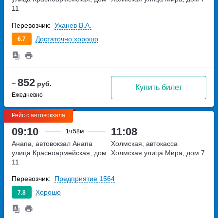
11
Перевозчик:
Уханев В.А.
Достаточно хорошо
6.7
852
~
руб.
Купить билет
Ежедневно
Рейс с автовокзала
09:10
11:08
1ч
58м
Анапа, автовокзал Анапа
Холмская, автокасса
улица Красноармейская, дом
Холмская
улица Мира, дом 7
11
Перевозчик:
Предприятие 1564
Хорошо
7.8