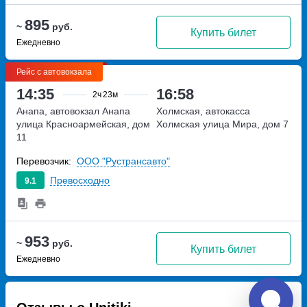
895
~
руб.
Купить билет
Ежедневно
Рейс с автовокзала
14:35
16:58
2ч
23м
Анапа, автовокзал Анапа
Холмская, автокасса
улица Красноармейская, дом
Холмская
улица Мира, дом 7
11
Перевозчик:
ООО "Рустрансавто"
Превосходно
9.1
953
~
руб.
Купить билет
Ежедневно