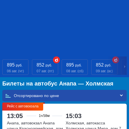
895
852
895
852
8
руб.
руб.
руб.
руб.
06 авг. (чт)
07 авг. (пт)
08 авг. (сб)
09 авг. (вс)
10
Билеты на автобус Анапа — Холмская
Отсортировано по
Рейс с автовокзала
13:05
15:03
1ч
58м
Анапа, автовокзал Анапа
Холмская, автокасса
улица Красноармейская, дом
Холмская
улица Мира, дом 7