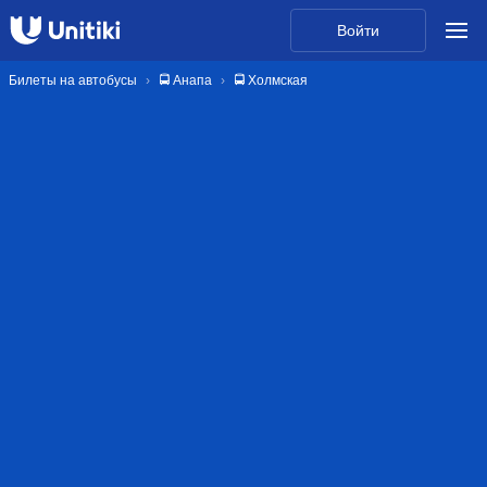
Войти
Билеты на автобусы
🚍 Анапа
🚍 Холмская