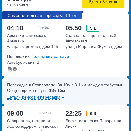
Купить билеты
за оба билета
Самостоятельная пересадка 3.1 км
04:10
05:50
9.1
1ч
40м
Армавир, автовокзал
Ставрополь, центральный
Армавир
Автовокзал
улица Ефремова, дом 145
улица Маршала Жукова, дом
27
Перевозчик:
Геленджиктранстур
Автобус ходит: Вт
Пересадка в Ставрополе:
3ч
10м
• 3.1 км между автобусами
Общее время в пути:
18ч
15м
Детали рейсов и пересадки
09:00
22:25
6.8
13ч
25м
Ставрополь, остановка
Лиски, остановка Поворот на
Железнодорожный вокзал
Лиски