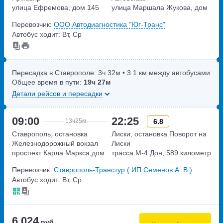
улица Ефремова, дом 145
улица Маршала Жукова, дом
27
Перевозчик:
ООО Автодиагностика "Юг-Транс"
Автобус ходит: Вт, Ср
Пересадка в Ставрополе:
3ч
32м
• 3.1 км между автобусами
Общее время в пути:
19ч
27м
Детали рейсов и пересадки
09:00
22:25
6.8
13ч
25м
Ставрополь, остановка
Лиски, остановка Поворот на
Железнодорожный вокзал
Лиски
проспект Карла Маркса,дом
трасса М-4 Дон, 589 километр
2А
Перевозчик:
Ставрополь-Транстур ( ИП Семенов А. В.)
Автобус ходит: Вт, Ср
6 024
руб.