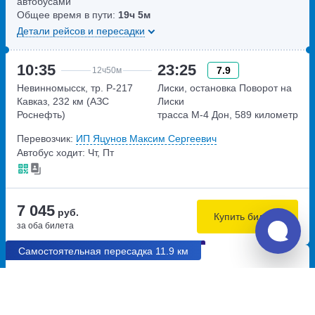
автобусами
Общее время в пути:
19ч
5м
Детали рейсов и пересадки
10:35
23:25
7.9
12ч
50м
Невинномысск, тр. Р-217
Лиски, остановка Поворот на
Кавказ, 232 км (АЗС
Лиски
Роснефть)
трасса М-4 Дон, 589 километр
Трасса Р-217 Кавказ, 232
Перевозчик:
ИП Яцунов Максим Сергеевич
километр
Автобус ходит: Чт, Пт
7 045
руб.
Купить билеты
за оба билета
Самостоятельная пересадка 11.9 км
02:54
04:18
8.4
1ч
24м
Армавир, автовокзал
Невинномысск, автостанция
Армавир
Невинномысск