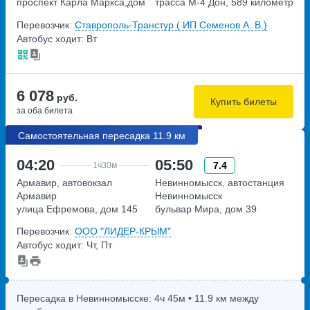
проспект Карла Маркса,дом
трасса М-4 Дон, 589 километр
2А
Перевозчик:
Ставрополь-Транстур ( ИП Семенов А. В.)
Автобус ходит: Вт
6 078
руб.
Купить билеты
за оба билета
Самостоятельная пересадка 11.9 км
04:20
05:50
7.4
1ч
30м
Армавир, автовокзал
Невинномысск, автостанция
Армавир
Невинномысск
улица Ефремова, дом 145
бульвар Мира, дом 39
Перевозчик:
ООО "ЛИДЕР-КРЫМ"
Автобус ходит: Чт, Пт
Пересадка в Невинномысске:
4ч
45м
• 11.9 км между