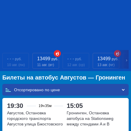
- - -
13499
- - -
13499
1
руб.
руб.
руб.
руб.
10 авг. (пн)
11 авг. (вт)
12 авг. (ср)
13 авг. (чт)
14
Билеты на автобус Августов — Гронинген
Отсортировано по
19:30
15:05
19ч
35м
Августов, Остановка
Гронинген, Остановка
городского транспорта
автобуса на Stationsweg
Августов
улица Бжостовского
между стендами A и B
напротив Ж/Д Вокзала