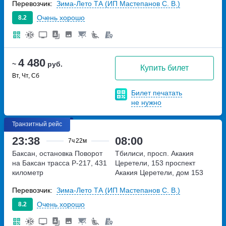
Перевозчик:
Зима-Лето ТА (ИП Мастепанов С. В.)
Очень хорошо
8.2
4 480
~
руб.
Купить билет
Вт, Чт, Сб
Билет печатать
не нужно
Транзитный рейс
23:38
08:00
7ч
22м
Баксан, остановка Поворот
Тбилиси, просп. Акакия
на Баксан
трасса Р-217, 431
Церетели, 153
проспект
километр
Акакия Церетели, дом 153
Перевозчик:
Зима-Лето ТА (ИП Мастепанов С. В.)
Очень хорошо
8.2