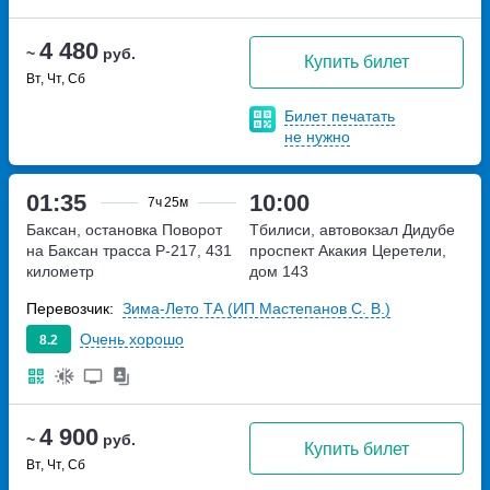
4 480
~
руб.
Купить билет
Вт, Чт, Сб
Билет печатать
не нужно
01:35
10:00
7ч
25м
Баксан, остановка Поворот
Тбилиси, автовокзал Дидубе
на Баксан
трасса Р-217, 431
проспект Акакия Церетели,
километр
дом 143
Перевозчик:
Зима-Лето ТА (ИП Мастепанов С. В.)
Очень хорошо
8.2
4 900
~
руб.
Купить билет
Вт, Чт, Сб