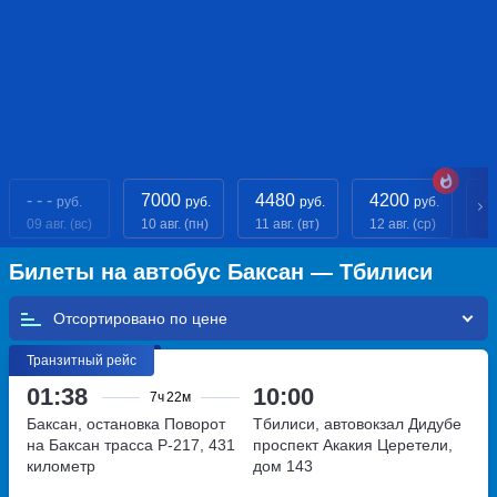
- - -
7000
4480
4200
4
руб.
руб.
руб.
руб.
09 авг. (вс)
10 авг. (пн)
11 авг. (вт)
12 авг. (ср)
13
Билеты на автобус Баксан — Тбилиси
Отсортировано по
Транзитный рейс
01:38
10:00
7ч
22м
Баксан, остановка Поворот
Тбилиси, автовокзал Дидубе
на Баксан
трасса Р-217, 431
проспект Акакия Церетели,
километр
дом 143