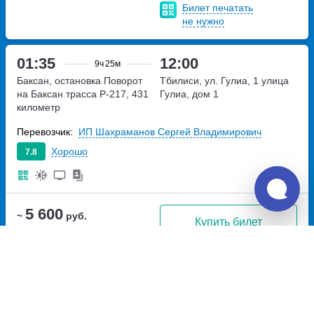
Билет печатать
не нужно
01:35
12:00
9ч
25м
Баксан, остановка Поворот
Тбилиси, ул. Гулиа, 1
улица
на Баксан
трасса Р-217, 431
Гулиа, дом 1
километр
Перевозчик:
ИП Шахраманов Сергей Владимирович
Хорошо
7.8
5 600
~
руб.
Купить билет
Пн, Пт
Билет печатать
не нужно
23:30
08:00
7ч
30м