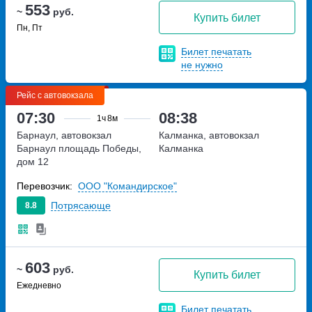
553
~
руб.
Купить билет
Пн, Пт
Билет печатать
не нужно
Рейс с автовокзала
07:30
08:38
1ч
8м
Барнаул, автовокзал
Калманка, автовокзал
Барнаул
площадь Победы,
Калманка
дом 12
Перевозчик:
ООО "Командирское"
Потрясающе
8.8
603
~
руб.
Купить билет
Ежедневно
Билет печатать