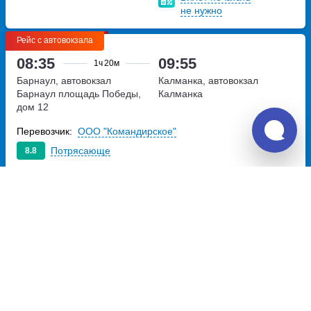
не нужно
Рейс с автовокзала
08:35
09:55
1ч
20м
Барнаул, автовокзал
Калманка, автовокзал
Барнаул
площадь Победы,
Калманка
дом 12
Перевозчик:
ООО "Командирское"
Потрясающе
8.8
603
~
руб.
Купить билет
Ежедневно
Билет печатать
не нужно
Рейс с автовокзала