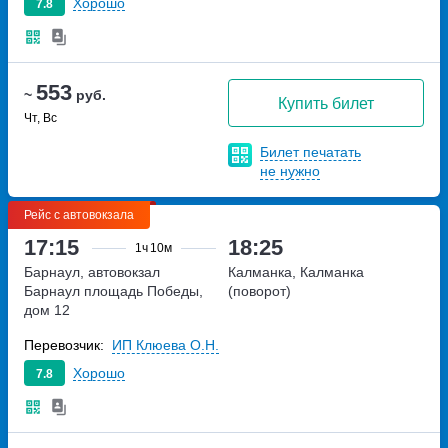
Хорошо
7.8
553
~
руб.
Купить билет
Чт, Вс
Билет печатать
не нужно
Рейс с автовокзала
17:15
18:25
1ч
10м
Барнаул, автовокзал
Калманка, Калманка
Барнаул
площадь Победы,
(поворот)
дом 12
Перевозчик:
ИП Клюева О.Н.
Хорошо
7.8