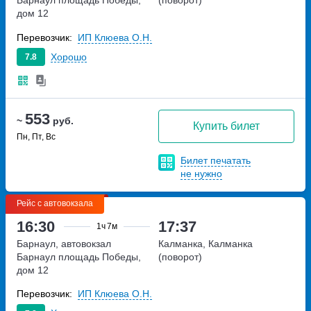
дом 12
Перевозчик:
ИП Клюева О.Н.
Хорошо
7.8
553
~
руб.
Купить билет
Пн, Пт, Вс
Билет печатать
не нужно
Рейс с автовокзала
16:30
17:37
1ч
7м
Барнаул, автовокзал
Калманка, Калманка
Барнаул
площадь Победы,
(поворот)
дом 12
Перевозчик:
ИП Клюева О.Н.