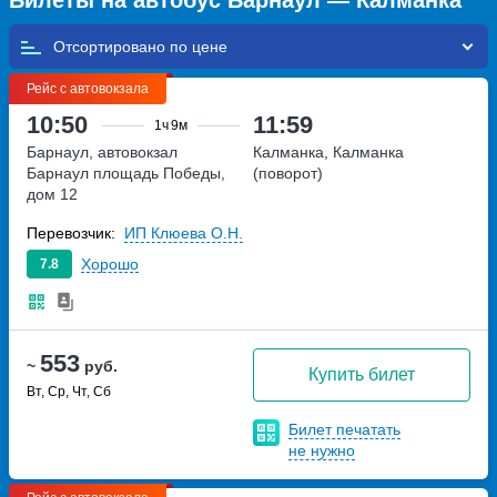
Билеты на автобус Барнаул — Калманка
Отсортировано по
Рейс с автовокзала
10:50
11:59
1ч
9м
Барнаул, автовокзал
Калманка, Калманка
Барнаул
площадь Победы,
(поворот)
дом 12
Перевозчик:
ИП Клюева О.Н.
Хорошо
7.8
553
~
руб.
Купить билет
Вт, Ср, Чт, Сб
Билет печатать
не нужно