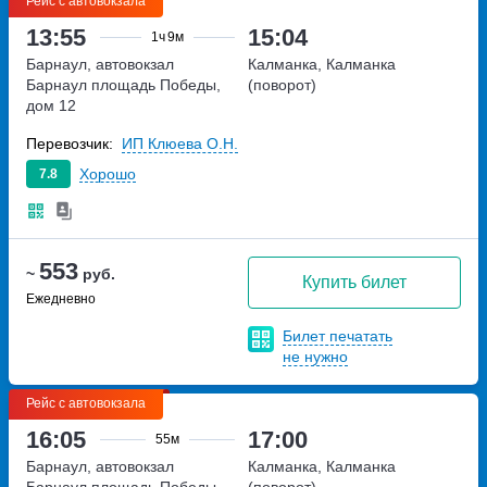
Рейс с автовокзала
13:55
15:04
1ч
9м
Барнаул, автовокзал
Калманка, Калманка
Барнаул
площадь Победы,
(поворот)
дом 12
Перевозчик:
ИП Клюева О.Н.
Хорошо
7.8
553
~
руб.
Купить билет
Ежедневно
Билет печатать
не нужно
Рейс с автовокзала
16:05
17:00
55м
Барнаул, автовокзал
Калманка, Калманка
Барнаул
площадь Победы,
(поворот)