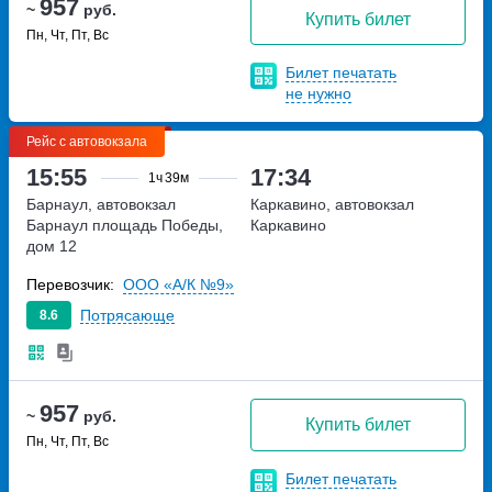
957
~
руб.
Купить билет
Пн, Чт, Пт, Вс
Билет печатать
не нужно
Рейс с автовокзала
15:55
17:34
1ч
39м
Барнаул, автовокзал
Каркавино, автовокзал
Барнаул
площадь Победы,
Каркавино
дом 12
Перевозчик:
ООО «А/К №9»
Потрясающе
8.6
957
~
руб.
Купить билет
Пн, Чт, Пт, Вс
Билет печатать