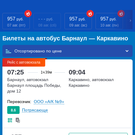
957
- - -
957
957
- 
руб.
руб.
руб.
руб.
07 авг. (пт)
08 авг. (сб)
09 авг. (вс)
10 авг. (пн)
11
Билеты на автобус Барнаул — Каркавино
Отсортировано по
Рейс с автовокзала
07:25
09:04
1ч
39м
Барнаул, автовокзал
Каркавино, автовокзал
Барнаул
площадь Победы,
Каркавино
дом 12
Перевозчик:
ООО «А/К №9»
Потрясающе
8.6