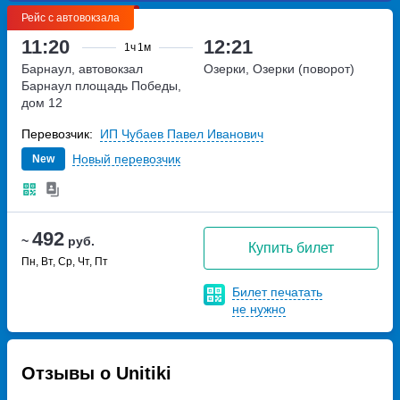
Рейс с автовокзала
11:20
12:21
1ч
1м
Барнаул, автовокзал
Озерки, Озерки (поворот)
Барнаул
площадь Победы,
дом 12
Перевозчик:
ИП Чубаев Павел Иванович
Новый перевозчик
New
492
~
руб.
Купить билет
Пн, Вт, Ср, Чт, Пт
Билет печатать
не нужно
Отзывы о Unitiki