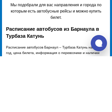
Мы подобрали для вас направления и города по
которым есть автобусные рейсы и можно купить
билет.
Расписание автобусов из Барнаула в
Турбаза Катунь
Расписание автобусов Барнаул – Турбаза Катунь на 2026
год, цена билета, информация о перевозчике и наличии
мест в автобусе, автовокзалы отправления и прибытия.
Автобусы из Барнаула в Турбаза Катунь курсируют по
множеству рейсов из нескольких автовокзалов по
различным маршрутам. Доступен также график движения,
точная стоимость билета и примерный маршрут
следования автобуса на карте.
Купить билет из Барнаула
Барнаул - Новосибирск
1697 руб.