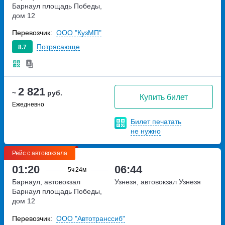
Барнаул
площадь Победы,
дом 12
Перевозчик:
ООО "КузМП"
Потрясающе
8.7
2 821
~
руб.
Купить билет
Ежедневно
Билет печатать
не нужно
Рейс с автовокзала
01:20
06:44
5ч
24м
Барнаул, автовокзал
Узнезя, автовокзал Узнезя
Барнаул
площадь Победы,
дом 12
Перевозчик:
ООО "Автотранссиб"