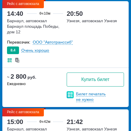
Рейс с автовокзала
14:40
20:50
6ч
10м
Барнаул, автовокзал
Узнезя, автовокзал Узнезя
Барнаул
площадь Победы,
дом 12
Перевозчик:
ООО "Автотранссиб"
Очень хорошо
8.4
2 800
~
руб.
Купить билет
Ежедневно
Билет печатать
не нужно
Рейс с автовокзала
15:00
21:42
6ч
42м
Барнаул, автовокзал
Узнезя, автовокзал Узнезя