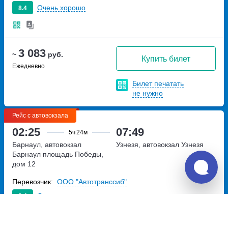
Очень хорошо
8.4
3 083
~
руб.
Купить билет
Ежедневно
Билет печатать
не нужно
Рейс с автовокзала
02:25
07:49
5ч
24м
Барнаул, автовокзал
Узнезя, автовокзал Узнезя
Барнаул
площадь Победы,
дом 12
Перевозчик:
ООО "Автотранссиб"
Очень хорошо
8.4