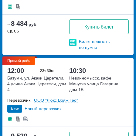
8 484
~
руб.
Купить билет
Ср, Сб
Билет печатать
не нужно
Прямой рейс
12:00
10:30
23ч
30м
Батуми, ул. Акаки Церетели,
Невинномысск, кафе
4
улица Акаки Церетели, дом
Минутка
улица Гагарина,
4
дом 1В
Перевозчик:
ООО "Люкс Вояж Гео"
Новый перевозчик
New
9 520