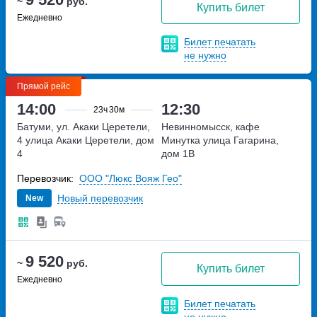
~
руб.
Купить билет
Ежедневно
Билет печатать
не нужно
Прямой рейс
14:00
12:30
23ч
30м
Батуми, ул. Акаки Церетели,
Невинномысск, кафе
4
улица Акаки Церетели, дом
Минутка
улица Гагарина,
4
дом 1В
Перевозчик:
ООО "Люкс Вояж Гео"
Новый перевозчик
New
9 520
~
руб.
Купить билет
Ежедневно
Билет печатать
не нужно