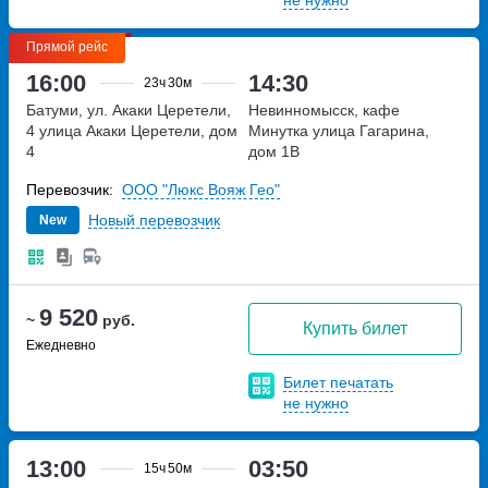
Прямой рейс
16:00
14:30
23ч
30м
Батуми, ул. Акаки Церетели,
Невинномысск, кафе
4
улица Акаки Церетели, дом
Минутка
улица Гагарина,
4
дом 1В
Перевозчик:
ООО "Люкс Вояж Гео"
Новый перевозчик
New
9 520
~
руб.
Купить билет
Ежедневно
Билет печатать
не нужно
13:00
03:50
15ч
50м