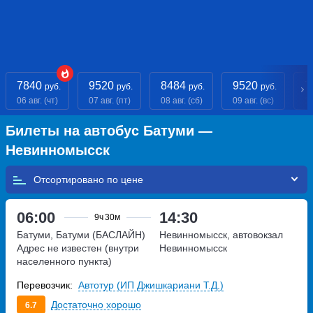
7840
9520
8484
9520
7
руб.
руб.
руб.
руб.
06 авг. (чт)
07 авг. (пт)
08 авг. (сб)
09 авг. (вс)
10
Билеты на автобус Батуми —
Невинномысск
Отсортировано по
06:00
14:30
9ч
30м
Батуми, Батуми (БАСЛАЙН)
Невинномысск, автовокзал
Адрес не известен (внутри
Невинномысск
населенного пункта)
Перевозчик:
Автотур (ИП Джишкариани Т.Д.)
Достаточно хорошо
6.7