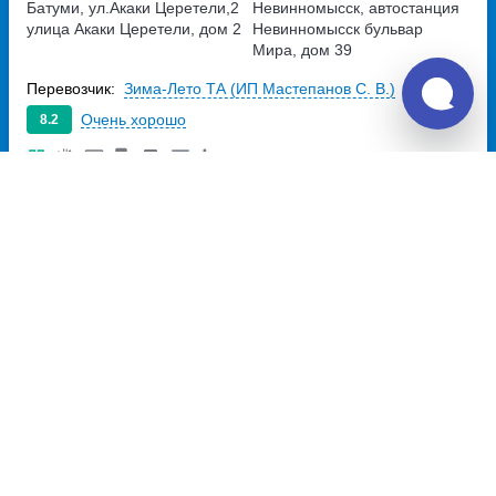
Батуми, ул.Акаки Церетели,2
Невинномысск, автостанция
улица Акаки Церетели, дом 2
Невинномысск
бульвар
Мира, дом 39
Перевозчик:
Зима-Лето ТА (ИП Мастепанов С. В.)
Очень хорошо
8.2
9 791
~
руб.
Купить билет
Пн, Чт, Сб
Билет печатать
не нужно
13:00
03:50
15ч
50м
Батуми, магазин Pet Shop
Невинномысск, автостанция
улица Акаки Церетели,дом 4
Невинномысск
бульвар
Мира, дом 39
Перевозчик:
Зима-Лето ТА (ИП Мастепанов С. В.)