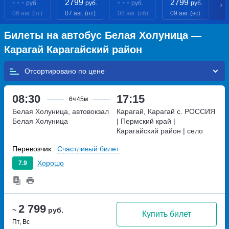
- - -
2799
- - -
2799
- 
руб.
руб.
руб.
руб.
06 авг. (чт)
07 авг. (пт)
08 авг. (сб)
09 авг. (вс)
10
Билеты на автобус Белая Холуница —
Карагай Карагайский район
Отсортировано по
08:30
17:15
6ч
45м
Белая Холуница, автовокзал
Карагай, Карагай с.
РОССИЯ
Белая Холуница
| Пермский край |
Карагайский район | село
Карагай, Россия
Перевозчик:
Счастливый билет
Хорошо
7.9
2 799
~
руб.
Купить билет
Пт, Вс