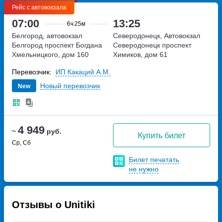
Рейс с автовокзала
07:00
13:25
6ч
25м
Белгород, автовокзал
Северодонецк, Автовокзал
Белгород
проспект Богдана
Северодонецк
проспект
Хмельницкого, дом 160
Химиков, дом 61
Перевозчик:
ИП Какаций А.М.
Новый перевозчик
New
4 949
~
руб.
Купить билет
Ср, Сб
Билет печатать
не нужно
Отзывы о Unitiki