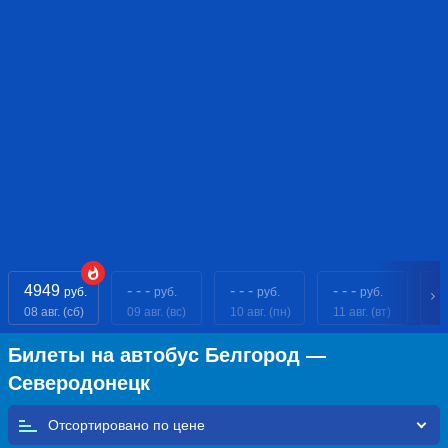
4949
- - -
- - -
- - -
4
руб.
руб.
руб.
руб.
08 авг. (сб)
09 авг. (вс)
10 авг. (пн)
11 авг. (вт)
12
Билеты на автобус Белгород —
Северодонецк
Отсортировано по