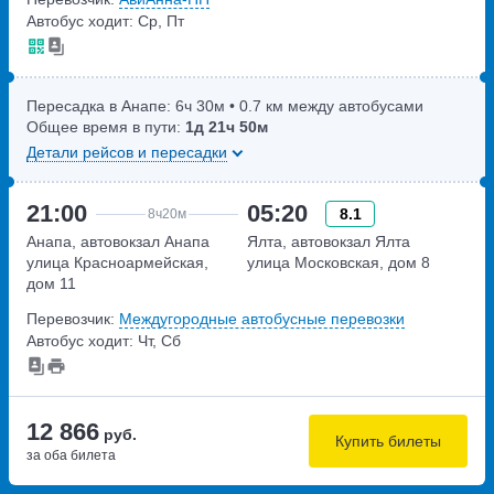
Автобус ходит: Ср, Пт
Пересадка в Анапе:
6ч
30м
• 0.7 км между автобусами
Общее время в пути:
1д
21ч
50м
Детали рейсов и пересадки
21:00
05:20
8.1
8ч
20м
Анапа, автовокзал Анапа
Ялта, автовокзал Ялта
улица Красноармейская,
улица Московская, дом 8
дом 11
Перевозчик:
Междугородные автобусные перевозки
Автобус ходит: Чт, Сб
12 866
руб.
Купить билеты
за оба билета