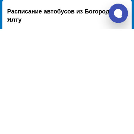
Расписание автобусов из Богородск в
Ялту
Расписание автобусов Богородск – Ялта на 2026 год, цена
билета, информация о перевозчике и наличии мест в
автобусе, автовокзалы отправления и прибытия. Автобусы
из Богородск в Ялту курсируют по множеству рейсов из
нескольких автовокзалов по различным маршрутам.
Доступен также график движения, точная стоимость билета
и примерный маршрут следования автобуса на карте.
Купить билет из Богородск
Богородск - Ростов-на-Дону
11059 руб.
Богородск - Краснодар
10429 руб.
Богородск - Сочи
13971 руб.