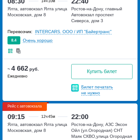
08:30
22:40
14ч
10м
Ялта, автовокзал Ялта
улица
Ростов-на-Дону, главный
Московская, дом 8
Автовокзал
проспект
Сиверса, дом 3
Перевозчик:
INTERCARS. ООО / ИП "Байертранс"
Очень хорошо
8.4
4 662
~
руб.
Купить билет
Ежедневно
Билет печатать
не нужно
Рейс с автовокзала
09:15
22:00
12ч
45м
Ялта, автовокзал Ялта
улица
Ростов-на-Дону, АЗС Эксон
Московская, дом 8
Ойл (ул.Огородная)
СНТ
Маяк СКВО,улица Огородная