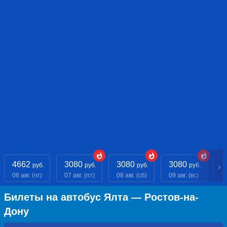
4662
3080
3080
3080
3
руб.
руб.
руб.
руб.
06 авг. (чт)
07 авг. (пт)
08 авг. (сб)
09 авг. (вс)
10
Билеты на автобус Ялта — Ростов-на-
Дону