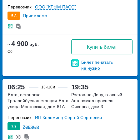
Перевозчик:
ООО "КРЫМ ПАСС"
Приемлемо
5.8
4 900
~
руб.
Купить билет
Сб
Билет печатать
не нужно
06:25
19:35
13ч
10м
Ялта, остановка
Ростов-на-Дону, главный
Троллейбусная станция Ялта
Автовокзал
проспект
улица Московская, дом 61А
Сиверса, дом 3
Перевозчик:
ИП Коломиец Сергей Сергеевич
Хорошо
7.7