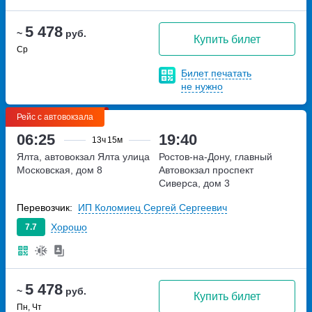
5 478
~
руб.
Купить билет
Ср
Билет печатать
не нужно
Рейс с автовокзала
06:25
19:40
13ч
15м
Ялта, автовокзал Ялта
улица
Ростов-на-Дону, главный
Московская, дом 8
Автовокзал
проспект
Сиверса, дом 3
Перевозчик:
ИП Коломиец Сергей Сергеевич
Хорошо
7.7
5 478
~
руб.
Купить билет
Пн, Чт