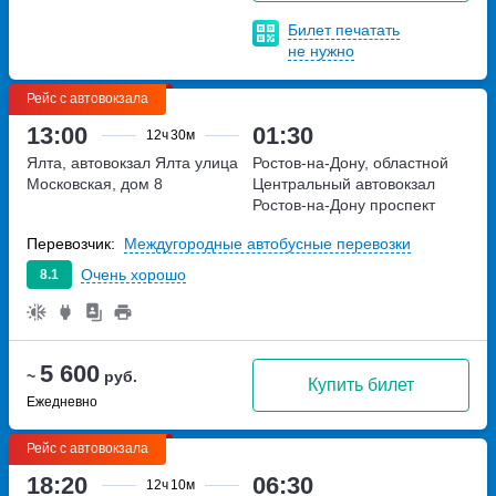
Билет печатать
не нужно
Рейс с автовокзала
13:00
01:30
12ч
30м
Ялта, автовокзал Ялта
улица
Ростов-на-Дону, областной
Московская, дом 8
Центральный автовокзал
Ростов-на-Дону
проспект
Шолохова,дом 270/1
Перевозчик:
Междугородные автобусные перевозки
Очень хорошо
8.1
5 600
~
руб.
Купить билет
Ежедневно
Рейс с автовокзала
18:20
06:30
12ч
10м