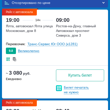
Отсортировано по
Рейс с автовокзала
19:00
09:00
14ч
Ялта, автовокзал Ялта
улица
Ростов-на-Дону, главный
Московская, дом 8
Автовокзал
проспект
Сиверса, дом 3
Перевозчик:
Транс-Сервис Юг ООО (к1281)
Великолепно
9.8
3 080
~
руб.
Купить билет
Ежедневно
Билет печатать
не нужно
Рейс с автовокзала