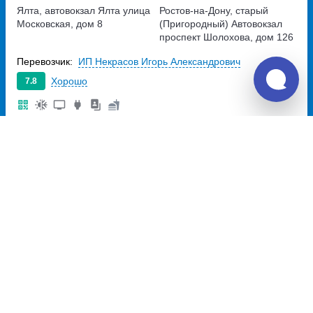
Ялта, автовокзал Ялта
улица
Ростов-на-Дону, старый
Московская, дом 8
(Пригородный) Автовокзал
проспект Шолохова, дом 126
Перевозчик:
ИП Некрасов Игорь Александрович
Хорошо
7.8
5 600
~
руб.
Купить билет
Ежедневно
Билет печатать
не нужно
19:40
06:10
10ч
30м
Ялта, ул. Московская, 65
Ростов-на-Дону, Ростов-на
улица Московская, дом 65
Дону
Перевозчик:
ООО "СОЛ"