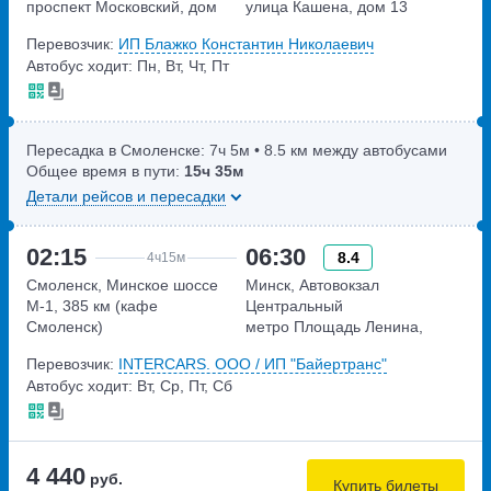
проспект Московский, дом
улица Кашена, дом 13
156Б
Перевозчик:
ИП Блажко Константин Николаевич
Автобус ходит: Пн, Вт, Чт, Пт
Пересадка в Смоленске:
7ч
5м
• 8.5 км между автобусами
Общее время в пути:
15ч
35м
Детали рейсов и пересадки
02:15
06:30
8.4
4ч
15м
Смоленск, Минское шоссе
Минск, Автовокзал
М-1, 385 км (кафе
Центральный
Смоленск)
метро Площадь Ленина,
Минское шоссе М-1
улица Бобруйская, дом 6
Перевозчик:
INTERCARS. ООО / ИП "Байертранс"
Беларусь, 385-й километр
Автобус ходит: Вт, Ср, Пт, Сб
4 440
руб.
Купить билеты