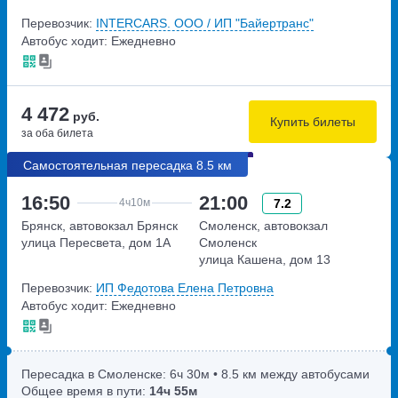
Минское шоссе М-1
улица Бобруйская, дом 6
Перевозчик:
INTERCARS. ООО / ИП "Байертранс"
Беларусь, 385-й километр
Автобус ходит: Ежедневно
4 472
руб.
Купить билеты
за оба билета
Самостоятельная пересадка 8.5 км
16:50
21:00
7.2
4ч
10м
Брянск, автовокзал Брянск
Смоленск, автовокзал
улица Пересвета, дом 1А
Смоленск
улица Кашена, дом 13
Перевозчик:
ИП Федотова Елена Петровна
Автобус ходит: Ежедневно
Пересадка в Смоленске:
6ч
30м
• 8.5 км между автобусами
Общее время в пути:
14ч
55м