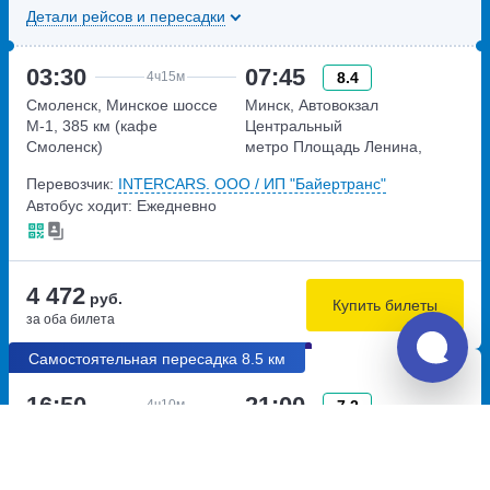
Детали рейсов и пересадки
03:30
07:45
8.4
4ч
15м
Смоленск, Минское шоссе
Минск, Автовокзал
М-1, 385 км (кафе
Центральный
Смоленск)
метро Площадь Ленина,
Минское шоссе М-1
улица Бобруйская, дом 6
Перевозчик:
INTERCARS. ООО / ИП "Байертранс"
Беларусь, 385-й километр
Автобус ходит: Ежедневно
4 472
руб.
Купить билеты
за оба билета
Самостоятельная пересадка 8.5 км
16:50
21:00
7.2
4ч
10м
Брянск, автовокзал Брянск
Смоленск, автовокзал
улица Пересвета, дом 1А
Смоленск
улица Кашена, дом 13