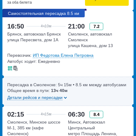
за оба билета
Самостоятельная пересадка 8.5 км
16:50
21:00
7.2
4ч
10м
Брянск, автовокзал Брянск
Смоленск, автовокзал
улица Пересвета, дом 1А
Смоленск
улица Кашена, дом 13
Перевозчик:
ИП Федотова Елена Петровна
Автобус ходит: Ежедневно
Пересадка в Смоленске:
5ч
15м
• 8.5 км между автобусами
Общее время в пути:
13ч
40м
Детали рейсов и пересадки
02:15
06:30
8.4
4ч
15м
Смоленск, Минское шоссе
Минск, Автовокзал
М-1, 385 км (кафе
Центральный
Смоленск)
метро Площадь Ленина,