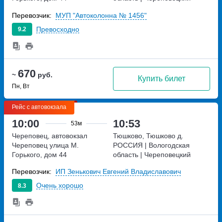
район | деревня Тюшково,
Перевозчик:
МУП "Автоколонна № 1456"
Россия
Превосходно
9.2
670
~
руб.
Купить билет
Пн, Вт
Рейс с автовокзала
10:00
10:53
53м
Череповец, автовокзал
Тюшково, Тюшково д.
Череповец
улица М.
РОССИЯ | Вологодская
Горького, дом 44
область | Череповецкий
район | деревня Тюшково,
Перевозчик:
ИП Зенькович Евгений Владиславович
Россия
Очень хорошо
8.3