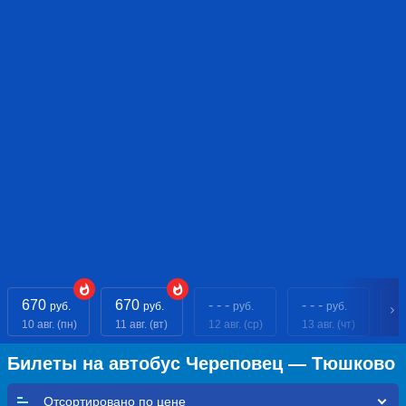
670
670
- - -
- - -
- 
руб.
руб.
руб.
руб.
10 авг. (пн)
11 авг. (вт)
12 авг. (ср)
13 авг. (чт)
14
Билеты на автобус Череповец — Тюшково
Отсортировано по