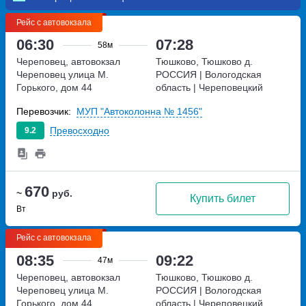
Рейс с автовокзала
06:30
07:28
58м
Череповец, автовокзал
Тюшково, Тюшково д.
Череповец
улица М.
РОССИЯ | Вологодская
Горького, дом 44
область | Череповецкий
район | деревня Тюшково,
Перевозчик:
МУП "Автоколонна № 1456"
Россия
Превосходно
9.2
670
~
руб.
Купить билет
Вт
Рейс с автовокзала
08:35
09:22
47м
Череповец, автовокзал
Тюшково, Тюшково д.
Череповец
улица М.
РОССИЯ | Вологодская
Горького, дом 44
область | Череповецкий