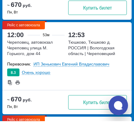
670
~
руб.
Купить билет
Пн, Вт
Рейс с автовокзала
12:00
12:53
53м
Череповец, автовокзал
Тюшково, Тюшково д.
Череповец
улица М.
РОССИЯ | Вологодская
Горького, дом 44
область | Череповецкий
район | деревня Тюшково,
Перевозчик:
ИП Зенькович Евгений Владиславович
Россия
Очень хорошо
8.3
670
~
руб.
Купить билет
Пн, Вт
Рейс с автовокзала
15:45
16:32
47м