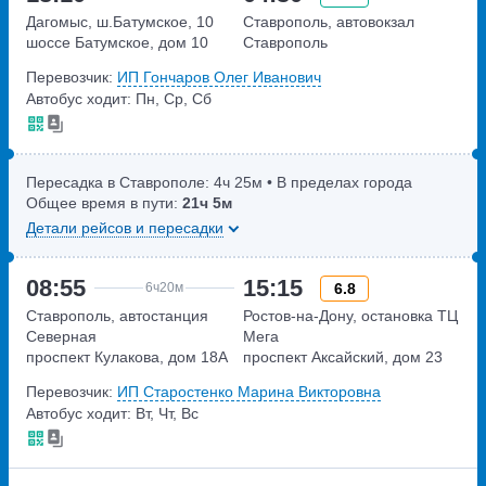
Дагомыс, ш.Батумское, 10
Ставрополь, автовокзал
шоссе Батумское, дом 10
Ставрополь
Перевозчик:
ИП Гончаров Олег Иванович
Автобус ходит: Пн, Ср, Сб
Пересадка в Ставрополе:
4ч
25м
• В пределах города
Общее время в пути:
21ч
5м
Детали рейсов и пересадки
08:55
15:15
6.8
6ч
20м
Ставрополь, автостанция
Ростов-на-Дону, остановка ТЦ
Северная
Мега
проспект Кулакова, дом 18А
проспект Аксайский, дом 23
Перевозчик:
ИП Старостенко Марина Викторовна
Автобус ходит: Вт, Чт, Вс