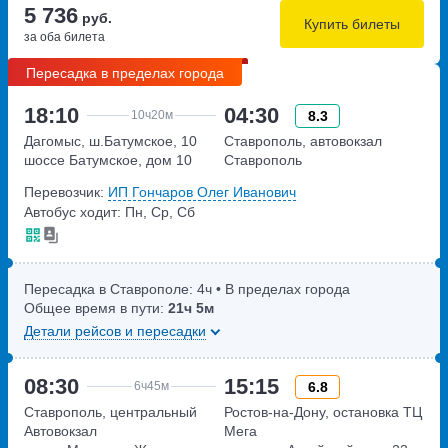
5 736
руб.
Купить билеты
за оба билета
Пересадка в пределах города
18:10
04:30
8.3
10ч
20м
Дагомыс, ш.Батумское, 10
Ставрополь, автовокзал
шоссе Батумское, дом 10
Ставрополь
Перевозчик:
ИП Гончаров Олег Иванович
Автобус ходит: Пн, Ср, Сб
Пересадка в Ставрополе:
4ч
• В пределах города
Общее время в пути:
21ч
5м
Детали рейсов и пересадки
08:30
15:15
6.8
6ч
45м
Ставрополь, центральный
Ростов-на-Дону, остановка ТЦ
Автовокзал
Мега