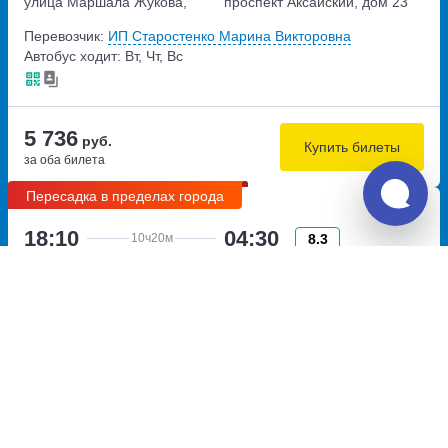
улица Маршала Жукова,
проспект Аксайский, дом 23
дом 27
Перевозчик:
ИП Старостенко Марина Викторовна
Автобус ходит: Вт, Чт, Вс
5 736
руб.
Купить билеты
за оба билета
Пересадка в пределах города
18:10
04:30
8.3
10ч
20м
Дагомыс, ш.Батумское, 10
Ставрополь, автовокзал
шоссе Батумское, дом 10
Ставрополь
Перевозчик:
ИП Гончаров Олег Иванович
Автобус ходит: Пн, Ср, Сб
Пересадка в Ставрополе:
4ч
25м
• В пределах города
Общее время в пути:
20ч
35м