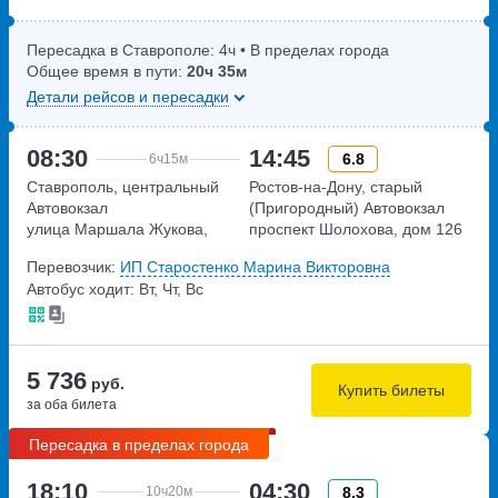
Пересадка в Ставрополе:
4ч
• В пределах города
Общее время в пути:
20ч
35м
Детали рейсов и пересадки
08:30
14:45
6.8
6ч
15м
Ставрополь, центральный
Ростов-на-Дону, старый
Автовокзал
(Пригородный) Автовокзал
улица Маршала Жукова,
проспект Шолохова, дом 126
дом 27
Перевозчик:
ИП Старостенко Марина Викторовна
Автобус ходит: Вт, Чт, Вс
5 736
руб.
Купить билеты
за оба билета
Пересадка в пределах города
18:10
04:30
8.3
10ч
20м