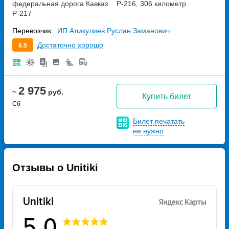
федеральная дорога Кавказ
Р-216, 306 километр
Р-217
Перевозчик:
ИП Аликулиев Руслан Заманович
Достаточно хорошо
6.5
2 975
~
руб.
Купить билет
Сб
Билет печатать
не нужно
Отзывы о Unitiki