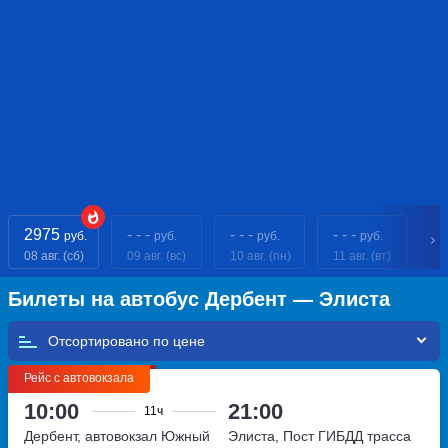
2975
- - -
- - -
- - -
- 
руб.
руб.
руб.
руб.
08 авг. (сб)
09 авг. (вс)
10 авг. (пн)
11 авг. (вт)
12
Билеты на автобус Дербент — Элиста
Отсортировано по
Рейс с автовокзала
10:00
21:00
11ч
Дербент, автовокзал Южный
Элиста, Пост ГИБДД
трасса