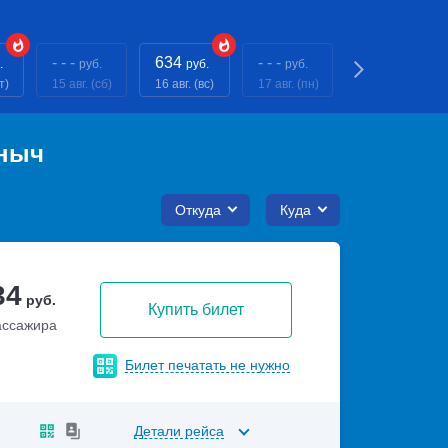
- - -
634
- - -
634
.
руб.
руб.
руб.
руб.
т)
15 авг. (сб)
16 авг. (вс)
17 авг. (пн)
18 авг. (вт)
аныч
Откуда
Куда
34
руб.
Купить билет
ассажира
Билет печатать не нужно