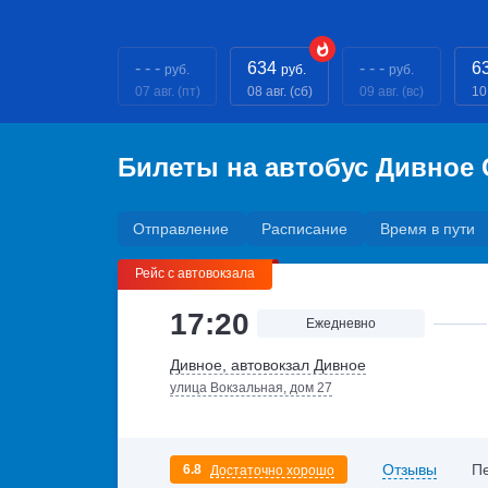
- - -
634
- - -
6
руб.
руб.
руб.
07 авг. (пт)
08 авг. (сб)
09 авг. (вс)
10
Билеты на автобус Дивное
Отправление
Расписание
Время в пути
Рейс с автовокзала
17:20
Ежедневно
Дивное, автовокзал Дивное
улица Вокзальная, дом 27
Отзывы
П
6.8
Достаточно хорошо