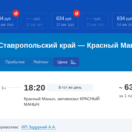
34
- - -
634
- - -
634
руб.
руб.
руб.
руб.
руб
 авг. (пн)
11 авг. (вт)
12 авг. (ср)
13 авг. (чт)
14 авг. (п
 Ставропольский край — Красный М
Прибытие
Рейтинг
Цена
6
18:20
~
1ч
В тот же день
за 1 п
Красный Маныч, автовокзал КРАСНЫЙ
МАНЫЧ
еревозчик:
ИП Задурний А.А.