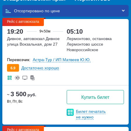
Отсортировано по
Рейс с автовокзала
19:20
05:10
9ч
50м
Дивное, автовокзал Дивное
Лермонтово, остановка
улица Вокзальная, дом 27
Лермонтово
шоссе
Новороссийское
Перевозчик:
Астра-Тур / ИП Матвеев Ю.Ю.
Достаточно хорошо
6.9
3 500
~
руб.
Купить билет
Вт, Пт, Вс
Билет печатать
не нужно
Рейс с автовокзала