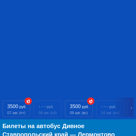
3500
- - -
3500
- - -
3
руб.
руб.
руб.
руб.
07 авг. (пт)
08 авг. (сб)
09 авг. (вс)
10 авг. (пн)
11
Билеты на автобус Дивное
Ставропольский край — Лермонтово