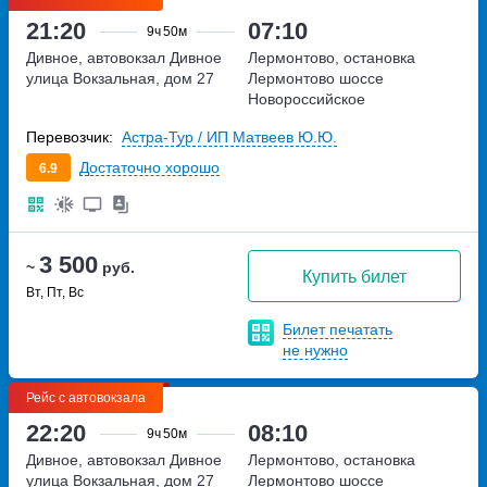
21:20
07:10
9ч
50м
Дивное, автовокзал Дивное
Лермонтово, остановка
улица Вокзальная, дом 27
Лермонтово
шоссе
Новороссийское
Перевозчик:
Астра-Тур / ИП Матвеев Ю.Ю.
Достаточно хорошо
6.9
3 500
~
руб.
Купить билет
Вт, Пт, Вс
Билет печатать
не нужно
Рейс с автовокзала
22:20
08:10
9ч
50м
Дивное, автовокзал Дивное
Лермонтово, остановка
улица Вокзальная, дом 27
Лермонтово
шоссе