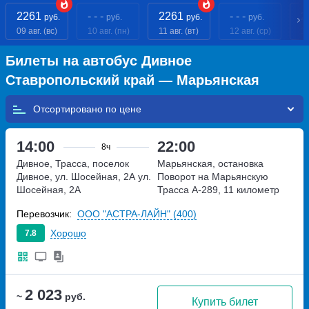
2261
- - -
2261
- - -
2
руб.
руб.
руб.
руб.
09 авг. (вс)
10 авг. (пн)
11 авг. (вт)
12 авг. (ср)
13
Билеты на автобус Дивное
Ставропольский край — Марьянская
Отсортировано по
14:00
22:00
8ч
Дивное, Трасса, поселок
Марьянская, остановка
Дивное, ул. Шосейная, 2А
ул.
Поворот на Марьянскую
Шосейная, 2А
Трасса А-289, 11 километр
Перевозчик:
ООО "АСТРА-ЛАЙН" (400)
Хорошо
7.8
2 023
~
руб.
Купить билет