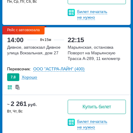
Пн, Ср, Пт, Сб, Вс
Билет печатать
не нужно
Рейс с автовокзала
14:00
22:15
8ч
15м
Дивное, автовокзал Дивное
Марьянская, остановка
улица Вокзальная, дом 27
Поворот на Марьянскую
Трасса А-289, 11 километр
Перевозчик:
ООО "АСТРА-ЛАЙН" (400)
Хорошо
7.8
2 261
~
руб.
Купить билет
Вт, Чт, Вс
Билет печатать
не нужно