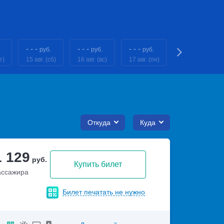
- - -
- - -
- - -
- - -
руб.
руб.
руб.
руб.
т)
15 авг. (сб)
16 авг. (вс)
17 авг. (пн)
18 авг. (вт)
Откуда
Куда
1 129
руб.
Купить билет
ассажира
Билет печатать не нужно