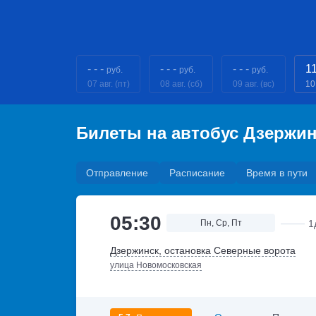
- - -
- - -
- - -
1
руб.
руб.
руб.
07 авг. (пт)
08 авг. (сб)
09 авг. (вс)
10
Билеты на автобус Дзержи
Отправление
Расписание
Время в пути
05:30
Пн, Ср, Пт
1
Дзержинск, остановка Северные ворота
улица Новомосковская