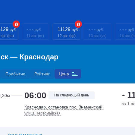
1129
- - -
11129
- - -
- - -
руб.
руб.
руб.
руб.
руб.
 авг. (пн)
11 авг. (вт)
12 авг. (ср)
13 авг. (чт)
14 авг. (п
нск — Краснодар
Прибытие
Рейтинг
Цена
1
06:00
~
д
30м
На следующий день
за 1 п
Краснодар, остановка пос. Знаменский
улица Первомайская