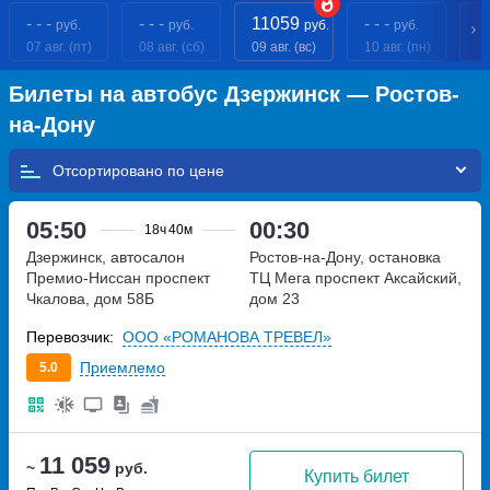
- - -
- - -
11059
- - -
1
руб.
руб.
руб.
руб.
07 авг. (пт)
08 авг. (сб)
09 авг. (вс)
10 авг. (пн)
11
Билеты на автобус Дзержинск — Ростов-
на-Дону
Отсортировано по
05:50
00:30
18ч
40м
Дзержинск, автосалон
Ростов-на-Дону, остановка
Премио-Ниссан
проспект
ТЦ Мега
проспект Аксайский,
Чкалова, дом 58Б
дом 23
Перевозчик:
ООО «РОМАНОВА ТРЕВЕЛ»
Приемлемо
5.0
11 059
~
руб.
Купить билет