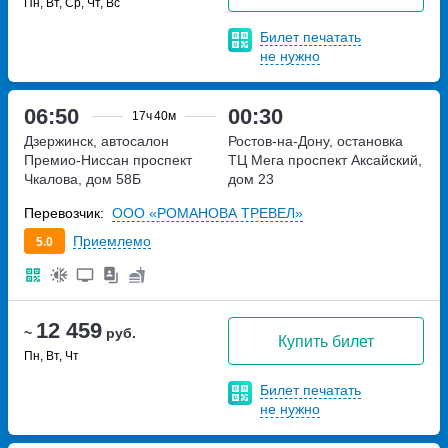
Пн, Вт, Ср, Чт, Вс
Билет печатать
не нужно
06:50
00:30
17ч
40м
Дзержинск, автосалон
Ростов-на-Дону, остановка
Премио-Ниссан
проспект
ТЦ Мега
проспект Аксайский,
Чкалова, дом 58Б
дом 23
Перевозчик:
ООО «РОМАНОВА ТРЕВЕЛ»
Приемлемо
5.0
12 459
~
руб.
Купить билет
Пн, Вт, Чт
Билет печатать
не нужно