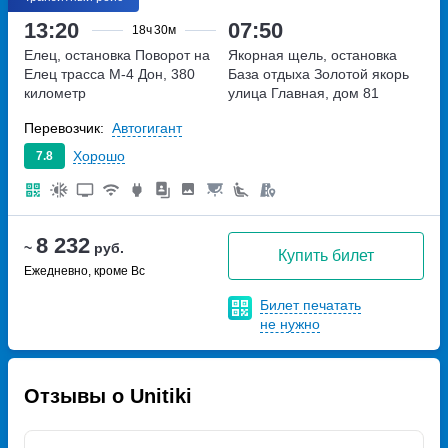
13:20
07:50
18ч
30м
Елец, остановка Поворот на
Якорная щель, остановка
Елец
трасса М-4 Дон, 380
База отдыха Золотой якорь
километр
улица Главная, дом 81
Перевозчик:
Автогигант
Хорошо
7.8
8 232
~
руб.
Купить билет
Ежедневно, кроме Вс
Билет печатать
не нужно
Отзывы о Unitiki