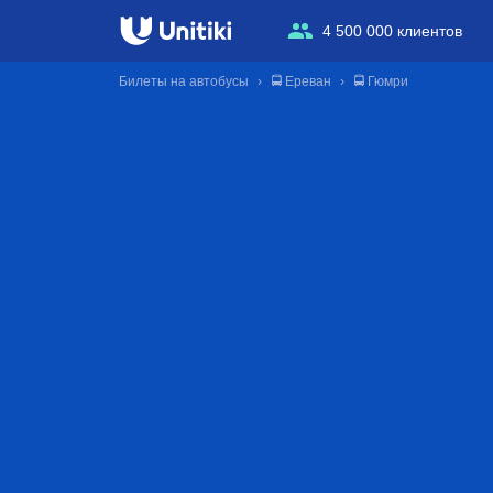
4 500 000 клиентов
Билеты на автобусы
🚍 Ереван
🚍 Гюмри