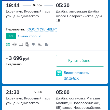
19:44
05:30
9ч
46м
Ессентуки, Курортный парк
Джубга, автовокзал Джубга
улица Анджиевского
шоссе Новороссийское, дом
1В
Перевозчик:
ООО "ГУЛЛИВЕР"
Очень хорошо
8.1
3 696
~
руб.
Купить билет
Ежедневно
Билет печатать
не нужно
21:30
05:00
7ч
30м
Ессентуки, Курортный парк
Джубга, остановка Магазин
улица Анджиевского
Магнит(ш.Новороссийское,
6В)
шоссе Новороссийское,