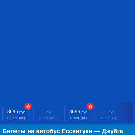
3696
- - -
3696
- - -
3
руб.
руб.
руб.
руб.
09 авг. (вс)
10 авг. (пн)
11 авг. (вт)
12 авг. (ср)
13
Билеты на автобус Ессентуки — Джубга