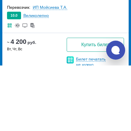
дом 6В
Перевозчик:
ИП Мойсиева Т.А.
Великолепно
10.0
4 200
~
руб.
Купить билет
Вт, Чт, Вс
Билет печатать
не нужно
Отзывы о Unitiki