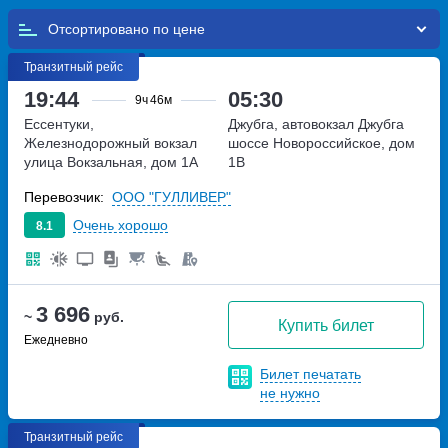
Отсортировано по
Транзитный рейс
19:44
05:30
9ч
46м
Ессентуки,
Джубга, автовокзал Джубга
Железнодорожный вокзал
шоссе Новороссийское, дом
улица Вокзальная, дом 1А
1В
Перевозчик:
ООО "ГУЛЛИВЕР"
Очень хорошо
8.1
3 696
~
руб.
Купить билет
Ежедневно
Билет печатать
не нужно
Транзитный рейс