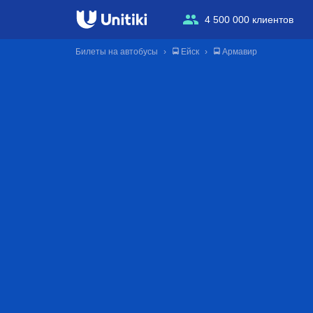
4 500 000 клиентов
Билеты на автобусы
🚍 Ейск
🚍 Армавир