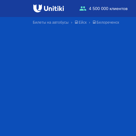
4 500 000 клиентов
Билеты на автобусы
🚍 Ейск
🚍 Белореченск