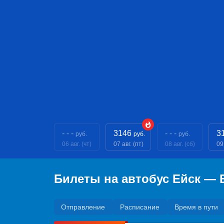
- - -
3146
- - -
3
руб.
руб.
руб.
06 авг. (чт)
07 авг. (пт)
08 авг. (сб)
09 
Билеты на автобус Ейск — 
Отправление
Расписание
Время в пути