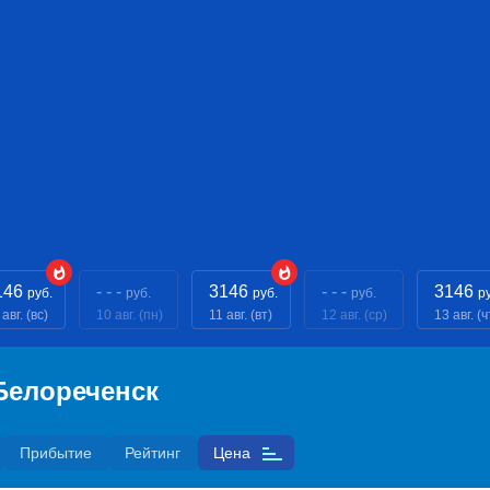
146
- - -
3146
- - -
3146
руб.
руб.
руб.
руб.
р
авг. (вс)
10 авг. (пн)
11 авг. (вт)
12 авг. (ср)
13 авг. (ч
Белореченск
Прибытие
Рейтинг
Цена