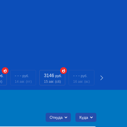
- - -
3146
- - -
3146
уб.
руб.
руб.
руб.
руб.
т)
14 авг. (пт)
15 авг. (сб)
16 авг. (вс)
17 авг. (пн)
Откуда
Куда