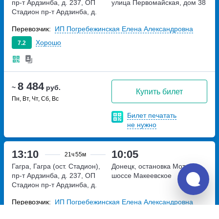
пр-т Ардзинба, д. 237, ОП
улица Первомайская, дом 38
Стадион
пр-т Ардзинба, д.
237, ОП Стадион
Перевозчик:
ИП Погребежинская Елена Александровна
Хорошо
7.2
8 484
~
руб.
Купить билет
Пн, Вт, Чт, Сб, Вс
Билет печатать
не нужно
13:10
10:05
21ч
55м
Гагра, Гагра (ост. Стадион),
Донецк, остановка Мотель
пр-т Ардзинба, д. 237, ОП
шоссе Макеевское
Стадион
пр-т Ардзинба, д.
237, ОП Стадион
Перевозчик:
ИП Погребежинская Елена Александровна
Хорошо
7.2