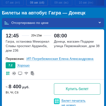
07 авг. (пт)
08 авг. (сб)
09 авг. (вс)
10 авг. (пн)
11
Билеты на автобус Гагра — Донецк
Отсортировано по
12:45
08:00
20ч
15м
Гагра, остановка Мемориал
Донецк, магазин Подарки
Славы
проспект Ардзинба,
улица Первомайская, дом 38
дом 236
Перевозчик:
ИП Погребежинская Елена Александровна
Хорошо
7.2
8 400
~
руб.
Купить билет
Вт, Чт, Сб
Билет печатать
не нужно