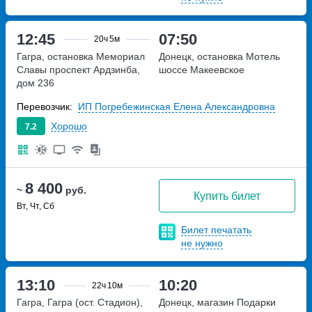
12:45
07:50
20ч
5м
Гагра, остановка Мемориал
Донецк, остановка Мотель
Славы
проспект Ардзинба,
шоссе Макеевское
дом 236
Перевозчик:
ИП Погребежинская Елена Александровна
Хорошо
7.2
8 400
~
руб.
Купить билет
Вт, Чт, Сб
Билет печатать
не нужно
13:10
10:20
22ч
10м
Гагра, Гагра (ост. Стадион),
Донецк, магазин Подарки