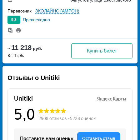
12
Августов
улица Бжостовского
Перевозчик:
ЭКОЛАЙНС (АМРОН)
Превосходно
9.3
11 218
~
руб.
Купить билет
Вт, Пт, Вс
Отзывы о Unitiki