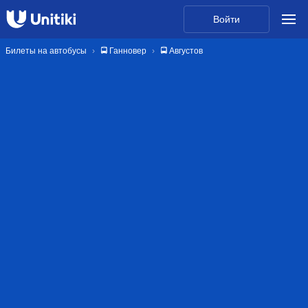
Войти
Билеты на автобусы
🚍 Ганновер
🚍 Августов