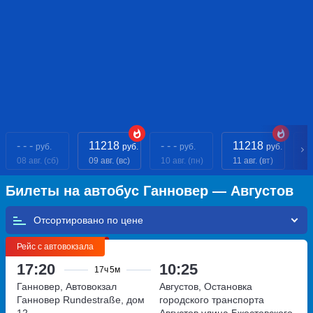
- - -
11218
- - -
11218
- 
руб.
руб.
руб.
руб.
08 авг. (сб)
09 авг. (вс)
10 авг. (пн)
11 авг. (вт)
12
Билеты на автобус Ганновер — Августов
Отсортировано по
Рейс с автовокзала
17:20
10:25
17ч
5м
Ганновер, Автовокзал
Августов, Остановка
Ганновер
Rundestraße, дом
городского транспорта