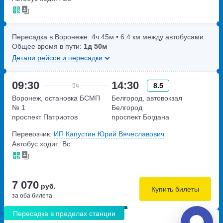
Пересадка в Воронеже:
4ч
45м
• 6.4 км между автобусами
Общее время в пути:
1д
50м
Детали рейсов и пересадки
09:30
14:30
8.5
5ч
Воронеж, остановка БСМП
Белгород, автовокзал
№ 1
Белгород
проспект Патриотов
проспект Богдана
Хмельницкого, дом 160
Перевозчик:
ИП Капустин Юрий Вячеславович
Автобус ходит: Вс
7 070
руб.
Купить билеты
за оба билета
Пересадка в пределах станции