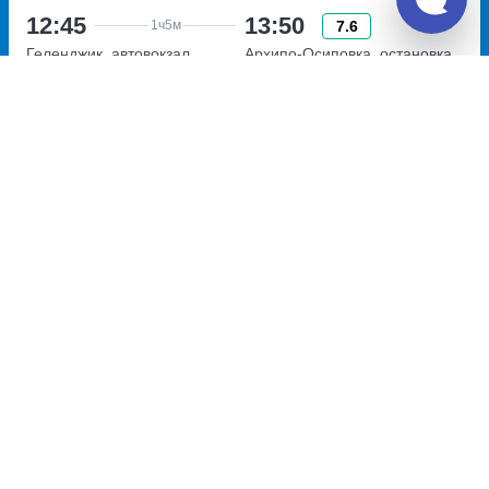
12:45
13:50
7.6
1ч
5м
Геленджик, автовокзал
Архипо-Осиповка, остановка
Геленджик
Автокасса Архипо-Осиповка
улица Объездная, дом 3
переулок Базарный, дом 1
Перевозчик:
ИП Пилтоян Эдуард Шотаович
Автобус ходит: Сб
Пересадка в г. Архипо-Осиповка:
2ч
15м
• В пределах
станции
Общее время в пути:
18ч
45м
Детали рейсов и пересадки
16:05
07:30
New
15ч
25м
Архипо-Осиповка, остановка
Белгород, Белгород АВ
Автокасса Архипо-Осиповка
переулок Базарный, дом 1
Перевозчик:
ИП Медведева Анастасия Руслановна
Автобус ходит: Сб