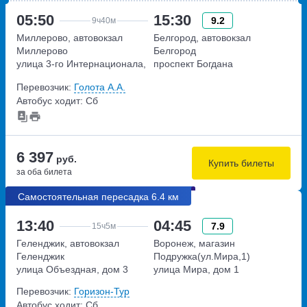
05:50
15:30
9.2
9ч
40м
Миллерово, автовокзал
Белгород, автовокзал
Миллерово
Белгород
улица 3-го Интернационала,
проспект Богдана
дом 2
Хмельницкого, дом 160
Перевозчик:
Голота А.А.
Автобус ходит: Сб
6 397
руб.
Купить билеты
за оба билета
Самостоятельная пересадка 6.4 км
13:40
04:45
7.9
15ч
5м
Геленджик, автовокзал
Воронеж, магазин
Геленджик
Подружка(ул.Мира,1)
улица Объездная, дом 3
улица Мира, дом 1
Перевозчик:
Горизон-Тур
Автобус ходит: Сб