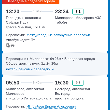
Пересадка в пределах города
13:20
23:24
8.1
10ч
4м
Геленджик, остановка
Миллерово, Миллерово АЗС
Сафари Парк
Тебойл
трасса М-4 Дон, 1511 км
Перевозчик:
Междугородные автобусные перевозки
Автобус ходит: Пт
Пересадка в г. Миллерово:
6ч
26м
• В пределах города
Общее время в пути:
1д
2ч
10м
Детали рейсов и пересадки
05:50
15:30
9.3
9ч
40м
Миллерово, автовокзал
Белгород, автовокзал
Миллерово
Белгород
улица 3-го Интернационала,
проспект Богдана
дом 2
Хмельницкого, дом 160
Перевозчик:
ИП Зайцев Виктор Алексеевич