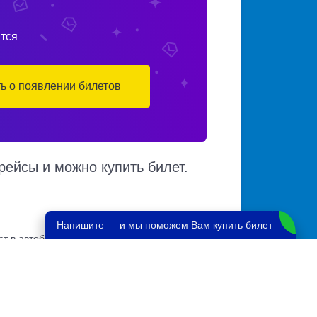
тся
ть о появлении билетов
рейсы и можно купить билет.
Напишите — и мы поможем Вам купить билет
т в автобусе, автовокзалы отправления и
зличным маршрутам. Доступен также график
ма