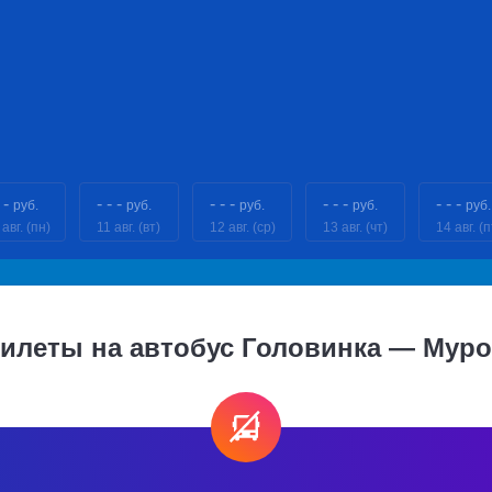
 -
- - -
- - -
- - -
- - -
руб.
руб.
руб.
руб.
руб.
 авг. (пн)
11 авг. (вт)
12 авг. (ср)
13 авг. (чт)
14 авг. (п
илеты на автобус Головинка — Мур