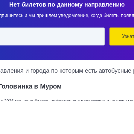
Нет билетов по данному направлению
дпишитесь и мы пришлем уведомление, когда билеты появя
Узна
вления и города по которым есть автобусные 
Головинка в Муром
а 2026 год, цена билета, информация о перевозчике и наличии мес
курсируют по множеству рейсов из нескольких автовокзалов по ра
ерный маршрут следования автобуса на карте.
Купить билет из Муро