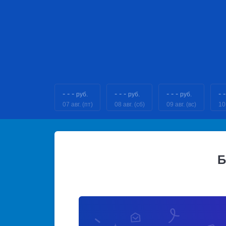
- - -
- - -
- - -
- -
руб.
руб.
руб.
07 авг. (пт)
08 авг. (сб)
09 авг. (вс)
10
Б