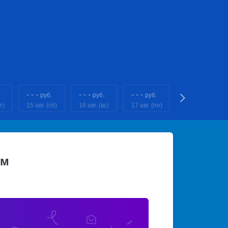
- - -
- - -
- - -
- - -
руб.
руб.
руб.
руб.
т)
15 авг. (сб)
16 авг. (вс)
17 авг. (пн)
18 авг. (вт)
ом